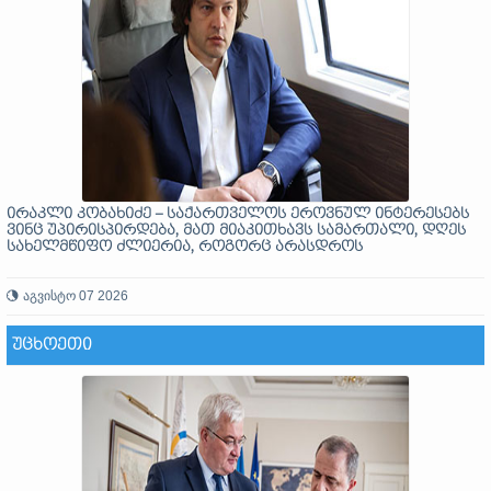
ირაკლი კობახიძე – საქართველოს ეროვნულ ინტერესებს
ვინც უპირისპირდება, მათ მიაკითხავს სამართალი, დღეს
სახელმწიფო ძლიერია, როგორც არასდროს
აგვისტო 07 2026
ᲣᲪᲮᲝᲔᲗᲘ