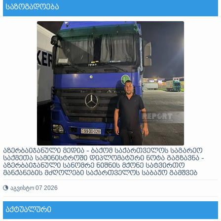
ᲡᲐᲖᲝᲒᲐᲓᲝᲔᲑᲐ
აზერბაიჯანული მედია - ბაქომ საქართველოს საგარეო
საქმეთა სამინისტროში დიპლომატური ნოტა გაგზავნა -
აზერბაიჯანული სანომრე ნიშნის მქონე სატვირთო
მანქანების მძღოლები საქართველოს საბაჟო გამშვებ
პუნქტებზე გასვლას ვერ ახერხებენ
აგვისტო 07 2026
ᲐᲥᲢᲣᲐᲚᲣᲠᲘ