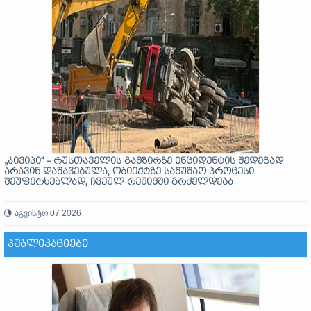
„ჯივიპი“ – რუსთაველის გამზირზე ინციდენტის შედეგად
არავინ დაშავებულა, ობიექტზე სამუშაო პროცესი
შეუფერხებლად, ჩვეულ რეჟიმში გრძელდება
აგვისტო 07 2026
ᲞᲣᲑᲚᲘᲙᲐᲪᲘᲔᲑᲘ