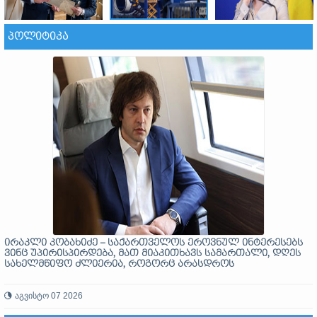
ᲞᲝᲚᲘᲢᲘᲙᲐ
ირაკლი კობახიძე – საქართველოს ეროვნულ ინტერესებს
ვინც უპირისპირდება, მათ მიაკითხავს სამართალი, დღეს
სახელმწიფო ძლიერია, როგორც არასდროს
აგვისტო 07 2026