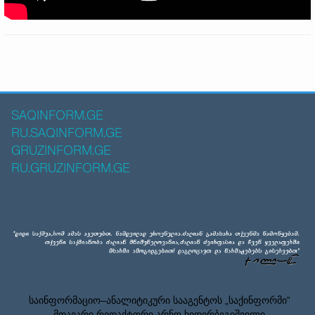
SAQINFORM.GE
RU.SAQINFORM.GE
GRUZINFORM.GE
RU.GRUZINFORM.GE
საინფორმაციო–ანალიტიკური სააგენტოს „საქინფორმი”
მთავარი რედაქტორი არნო ხიდირბეგიშვილი