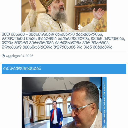
შიო მესამე – მიუხედავად მრავალი ქარიშხლისა,
რომლებიც თავს დაატყდა საქართველოს, ჩვენს ეკლესიას,
ილია მეორე ვერცერთმა ქარიშხალმა ვერ შეარყია,
უდრეკად მიისწრაფოდა უფლისკენ და თან მიჰყავდა
მთელი ერი
აგვისტო 04 2026
ᲠᲔᲓᲐᲥᲢᲝᲠᲘᲡᲒᲐᲜ