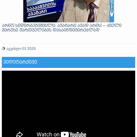
არნო ხიდირბეგიშვილი: ავატარი ავად არის! — ძველი
ვირუსი ქართველების დასაინფიცირებლად
აგვისტო 03 2026
ᲕᲘᲓᲔᲝᲐᲠᲥᲘᲕᲘ