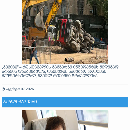
„ჯივიპი“ – რუსთაველის გამზირზე ინციდენტის შედეგად
არავინ დაშავებულა, ობიექტზე სამუშაო პროცესი
შეუფერხებლად, ჩვეულ რეჟიმში გრძელდება
აგვისტო 07 2026
ᲞᲣᲑᲚᲘᲙᲐᲪᲘᲔᲑᲘ