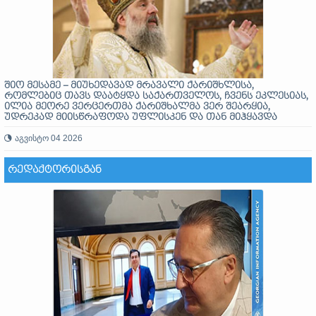
შიო მესამე – მიუხედავად მრავალი ქარიშხლისა,
რომლებიც თავს დაატყდა საქართველოს, ჩვენს ეკლესიას,
ილია მეორე ვერცერთმა ქარიშხალმა ვერ შეარყია,
უდრეკად მიისწრაფოდა უფლისკენ და თან მიჰყავდა
მთელი ერი
აგვისტო 04 2026
ᲠᲔᲓᲐᲥᲢᲝᲠᲘᲡᲒᲐᲜ