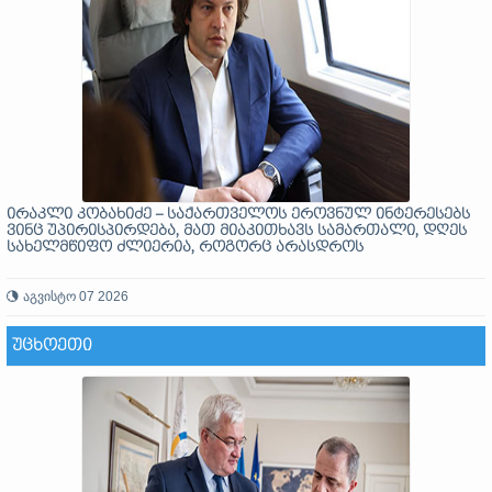
ირაკლი კობახიძე – საქართველოს ეროვნულ ინტერესებს
ვინც უპირისპირდება, მათ მიაკითხავს სამართალი, დღეს
სახელმწიფო ძლიერია, როგორც არასდროს
აგვისტო 07 2026
ᲣᲪᲮᲝᲔᲗᲘ