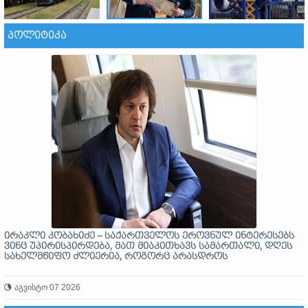
ᲞᲝᲚᲘᲢᲘᲙᲐ
ირაკლი კობახიძე – საქართველოს ეროვნულ ინტერესებს
ვინც უპირისპირდება, მათ მიაკითხავს სამართალი, დღეს
სახელმწიფო ძლიერია, როგორც არასდროს
აგვისტო 07 2026