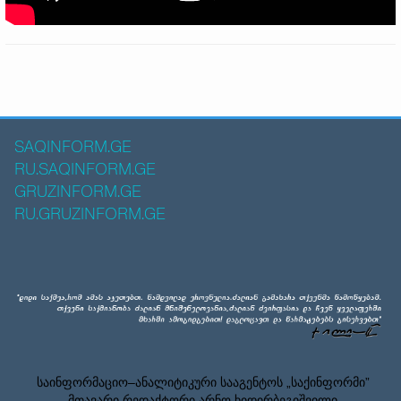
SAQINFORM.GE
RU.SAQINFORM.GE
GRUZINFORM.GE
RU.GRUZINFORM.GE
საინფორმაციო–ანალიტიკური სააგენტოს „საქინფორმი”
მთავარი რედაქტორი არნო ხიდირბეგიშვილი