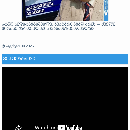
არნო ხიდირბეგიშვილი: ავატარი ავად არის! — ძველი
ვირუსი ქართველების დასაინფიცირებლად
აგვისტო 03 2026
ᲕᲘᲓᲔᲝᲐᲠᲥᲘᲕᲘ