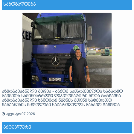
ᲡᲐᲖᲝᲒᲐᲓᲝᲔᲑᲐ
აზერბაიჯანული მედია - ბაქომ საქართველოს საგარეო
საქმეთა სამინისტროში დიპლომატური ნოტა გაგზავნა -
აზერბაიჯანული სანომრე ნიშნის მქონე სატვირთო
მანქანების მძღოლები საქართველოს საბაჟო გამშვებ
პუნქტებზე გასვლას ვერ ახერხებენ
აგვისტო 07 2026
ᲐᲥᲢᲣᲐᲚᲣᲠᲘ