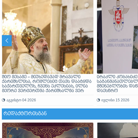
შიო მესამე – მიუხედავად მრავალი
ირაკლი კობახიძე
ქარიშხლისა, რომლებიც თავს დაატყდა
საგანმანათლებლ
საქართველოს, ჩვენს ეკლესიას, ილია
მშენებლობის დაწ
მეორე ვერცერთმა ქარიშხალმა ვერ
დაესწრო
შეარყია, უდრეკად მიისწრაფოდა
უფლისკენ და თან მიჰყავდა მთელი ერი
აგვისტო 04 2026
ივლისი 15 2026
ᲠᲔᲓᲐᲥᲢᲝᲠᲘᲡᲒᲐᲜ