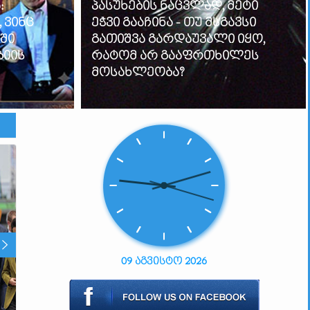
:
პასუხების ნაცვლად, მეტი
 ვინც
ეჭვი გააჩინა - თუ მსგავსი
ში
გათიშვა გარდაუვალი იყო,
იის
რატომ არ გააფრთხილეს
მოსახლეობა?
09 აგვისტო 2026