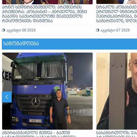
არნო ხიდირბეგიშვილი: პრემიერის
ირაკლი კობახიძე
პრემიერა: კობახიძე – პირველია, ვინც
ეროვნულ ინტერეს
გაბედა საქართველოში შეკვეთილი
უპირისპირდება, მ
რუსოფობიის დაგმობა
სამართალი, დღე
ძლიერია, როგორ
აგვისტო 08 2026
აგვისტო 07 2026
ᲡᲐᲖᲝᲒᲐᲓᲝᲔᲑᲐ
აზერბაიჯანული მედია - ბაქომ
სასამართლოს უპ