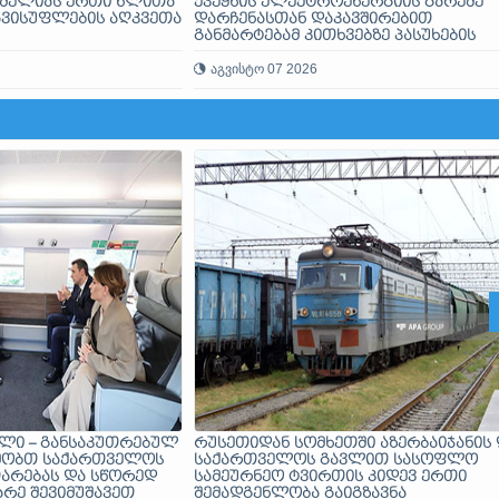
 მელიას ერთი წლითა
ქვეყნის ელექტროენერგიის გარეშე
ავისუფლების აღკვეთა
დარჩენასთან დაკავშირებით
განმარტებამ კითხვებზე პასუხების
ნაცვლად, მეტი ეჭვი გააჩინა - თუ
მსგავსი გათიშვა გარდაუვალი იყო,
აგვისტო 07 2026
რატომ არ გააფრთხილეს მოსახლეო
ილი – განსაკუთრებულ
რუსეთიდან სომხეთში აზერბაიჯანის 
მობთ საქართველოს
საქართველოს გავლით სასოფლო
თარებას და სწორედ
სამეურნეო ტვირთის კიდევ ერთი
არე შევიმუშავეთ
შემადგენლობა გაიგზავნა