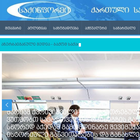
ᲛᲗᲐᲕᲐᲠᲘ
ᲞᲝᲚᲘᲢᲘᲙᲐ
ᲡᲐᲖᲝᲒᲐᲓᲝᲔᲑᲐ
ᲐᲥᲢᲣᲐᲚᲣᲠᲘ
ᲡᲐᲛᲐᲠᲗᲐᲚᲘ
აზერბაიჯანული მედია - ბაქომ საქართველოს საგარეო საქმეთა
მარიამ ქვრივიშვილი – განსაკუთრებულ
ვუთმობთ საქართველოს რკინიგზის გან
სწორედ აქედან გამომდინარე შევიმუშ
ისტორიული განვითარების და განახლე