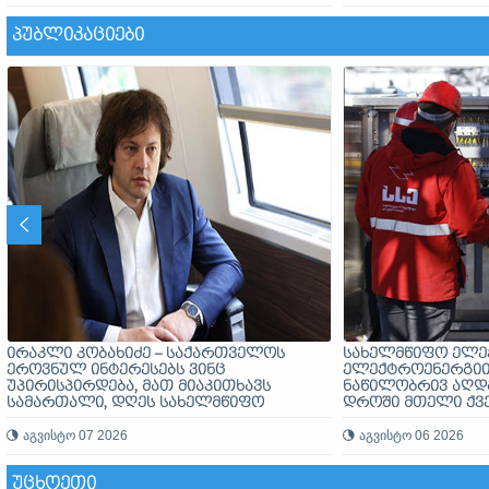
ითვალისწინებს
ᲞᲣᲑᲚᲘᲙᲐᲪᲘᲔᲑᲘ
ირაკლი კობახიძე – საქართველოს
სახელმწიფო ელე
ეროვნულ ინტერესებს ვინც
ელექტროენერგიი
უპირისპირდება, მათ მიაკითხავს
ნაწილობრივ აღდ
სამართალი, დღეს სახელმწიფო
დროში მთელი ქვე
ძლიერია, როგორც არასდროს
აღდგება
აგვისტო 07 2026
აგვისტო 06 2026
ᲣᲪᲮᲝᲔᲗᲘ