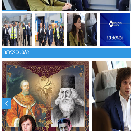
ᲞᲝᲚᲘᲢᲘᲙᲐ