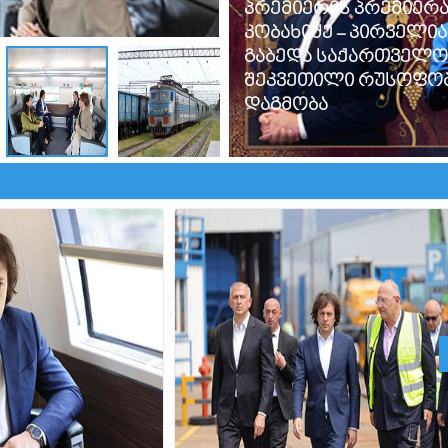
პრემიერის პრემიერა
კობახიძე – პირველია,
გაბედა საქართველო
შეკვეთილი რუსოფობ
დაგმობა