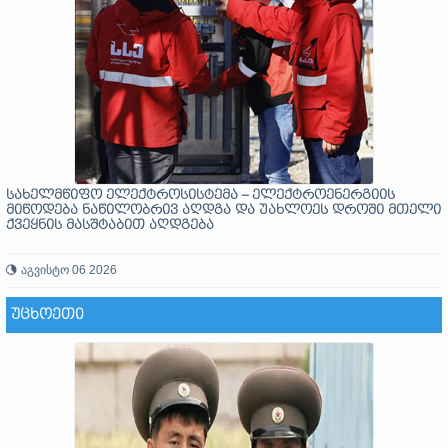
სახელმწიფო ელექტროსისტემა – ელექტროენერგიის
მიწოდება ნაწილობრივ აღდგა და უახლოეს დროში მთელი
ქვეყნის მასშტაბით აღდგება
აგვისტო 06 2026
ᲣᲪᲮᲝᲔᲗᲘ