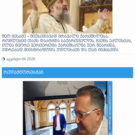
შიო მესამე – მიუხედავად მრავალი ქარიშხლისა,
რომლებიც თავს დაატყდა საქართველოს, ჩვენს ეკლესიას,
ილია მეორე ვერცერთმა ქარიშხალმა ვერ შეარყია,
უდრეკად მიისწრაფოდა უფლისკენ და თან მიჰყავდა
მთელი ერი
აგვისტო 04 2026
ᲠᲔᲓᲐᲥᲢᲝᲠᲘᲡᲒᲐᲜ