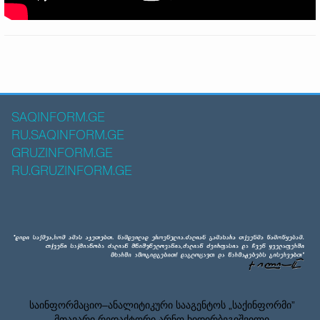
SAQINFORM.GE
RU.SAQINFORM.GE
GRUZINFORM.GE
RU.GRUZINFORM.GE
საინფორმაციო–ანალიტიკური სააგენტოს „საქინფორმი”
მთავარი რედაქტორი არნო ხიდირბეგიშვილი