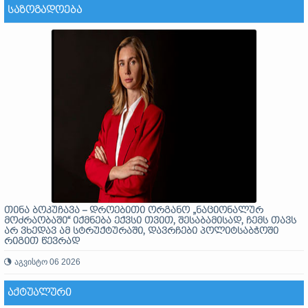
ᲡᲐᲖᲝᲒᲐᲓᲝᲔᲑᲐ
თინა ბოკუჩავა – დროებითი ორგანო „ნაციონალურ
მოძრაობაში“ იქმნება ექვსი თვით, შესაბამისად, ჩემს თავს
არ ვხედავ ამ სტრუქტურაში, დავრჩები პოლიტსაბჭოში
რიგით წევრად
აგვისტო 06 2026
ᲐᲥᲢᲣᲐᲚᲣᲠᲘ