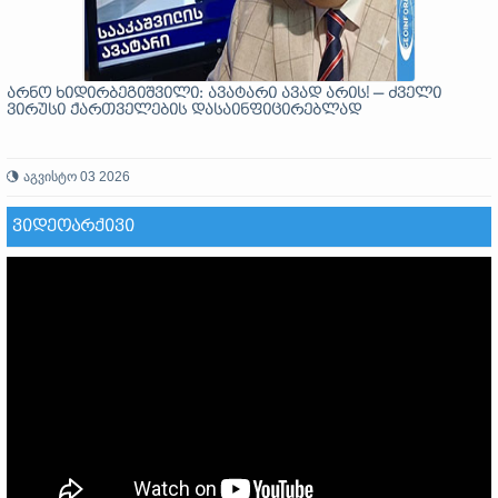
არნო ხიდირბეგიშვილი: ავატარი ავად არის! — ძველი
ვირუსი ქართველების დასაინფიცირებლად
აგვისტო 03 2026
ᲕᲘᲓᲔᲝᲐᲠᲥᲘᲕᲘ