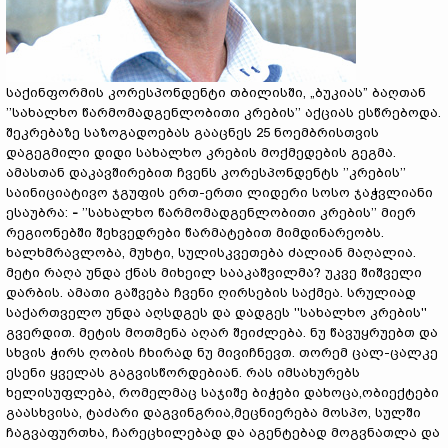
საქინფორმის კორესპონდენტი თბილისში, „ბუკიას” ბაღთან
’’სახალხო წარმომადგენლობითი კრების’’ აქციას ესწრებოდა.
შეკრებაზე საზოგადოებას გააცნეს 25 ნოემბრისთვის
დაგეგმილი დიდი სახალხო კრების მოქმედების გეგმა.
ამასთან დაკავშირებით ჩვენს კორესპონდენტს ’’კრების’’
საინიციატივო ჯგუფის ერთ-ერთი ლიდერი სოსო ჯაჭვლიანი
ესაუბრა:
-
’’სახალხო წარმომადგენლობითი კრების’’ მიერ
რეგიონებში შეხვედრები წარმატებით მიმდინარეობს.
ხალხმრავლობა, მუხტი, სულისკვეთება ძალიან მაღალია.
მეტი რაღა უნდა ქნას მიხეილ სააკაშვილმა? უკვე შიშველი
დარბის. ამათი გაშვება ჩვენი ღირსების საქმეა. სრულიად
საქართველო უნდა აღსდგეს და დადგეს ''სახალხო კრების''
გვერდით. მეტის მოთმენა აღარ შეიძლება. ნუ წავუყრუებთ და
სხვის ჭირს ღობის ჩხირად ნუ მივიჩნევთ. თორემ ცალ-ცალკე
ესენი ყველას გაგვისწორდებიან. რას იმსახურებს
ხელისუფლება, რომელმაც საჯიშე ბიჭები დახოცა,ობიექტები
გაასხვისა, ტაძარი დაგვინგრია,მეცნიერება მოსპო, სულში
ჩაგვაფურთხა, ჩარეცხილებად და აგენტებად მოგვნათლა და