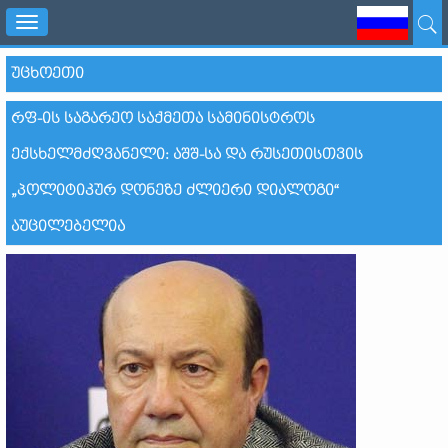
Toggle
navigation
ᲣᲪᲮᲝᲔᲗᲘ
ᲠᲤ-ᲘᲡ ᲡᲐᲒᲐᲠᲔᲝ ᲡᲐᲥᲛᲔᲗᲐ ᲡᲐᲛᲘᲜᲘᲡᲢᲠᲝᲡ
ᲔᲥᲡᲮᲔᲚᲛᲫᲦᲕᲐᲜᲔᲚᲘ: ᲐᲨᲨ-ᲡᲐ ᲓᲐ ᲠᲣᲡᲔᲗᲘᲡᲗᲕᲘᲡ
„ᲞᲝᲚᲘᲢᲘᲙᲣᲠ ᲓᲝᲜᲔᲖᲔ ᲫᲚᲘᲔᲠᲘ ᲓᲘᲐᲚᲝᲒᲘ“
ᲐᲣᲪᲘᲚᲔᲑᲔᲚᲘᲐ