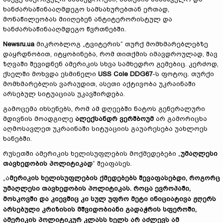
ხანძარსაწინააღმდეგო სამსახურებთან ერთად,
მონაწილეობას მიიღებენ ანტიტერორისტულ და
ხანძარსაწინააღმდეგო წვრთნებში.
Newsru.ua
მიკრობლოგ „ტვიტერის“ თურქ მომხმარებლებზე
დაყრდნობით, იტყობინება, რომ თითქმის იმავდროულად, შავ
ზღვაში შევიდნენ ამერიკის სხვა სამხედრო გემებიც. კერძოდ,
ქსელში მოხვდა ესმინელი
USS Cole DDG67
-ს ფოტოც. თურქი
მომხმარებლის ვარაუდით, ასეთი აქტივობა უკრაინაში
არსებულ სიტუაციას უკავშირდება.
გამოცემა იხსენებს, რომ ამ დღეებში ნატოს გენერალური
მდივნის მოადგილე
ალექსანდრ ვერშბოუმ
არ გამორიცხა
აღმოსავლეთ უკრაინაში სიტუაციის გაუარესება უახლოეს
ხანებში.
რუსეთში ამერიკის ხელისუფლების მოქმედებები „
უმაღლესი
თავხედობის პოლიტიკად
“ შეაფასეს.
„ა
მერიკის ხელისუფლების ქმედებებს შევაფასებდი, როგორც
უმაღლესი თავხედობის პოლიტიკას. როცა ევროპაში,
მოსკოვში და კიევშიც კი სულ უფრო მეტი ინიციატივა ჟღერს
არსებული კრიზისის მშვიდობიანი გადაჭრის სფეროში,
ამერიკის პოლიტიკურ კლასს ხელს არ აძლევს ამ