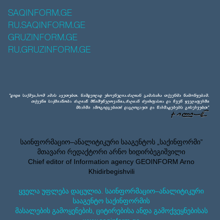
SAQINFORM.GE
RU.SAQINFORM.GE
GRUZINFORM.GE
RU.GRUZINFORM.GE
საინფორმაციო–ანალიტიკური სააგენტოს „საქინფორმი”
მთავარი რედაქტორი არნო ხიდირბეგიშვილი
Chief editor of Information agency GEOINFORM Arno
Khidirbegishvili
ყველა უფლება დაცულია. საინფორმაციო–ანალიტიკური
სააგენტო საქინფორმის
მასალების გამოყენების, ციტირებისა ანდა გამოქვეყნებისას