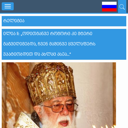
Toggle
navigation
ᲠᲔᲚᲘᲒᲘᲐ
ᲘᲚᲘᲐ II: „ᲝᲓᲘᲗᲒᲐᲜᲕᲔ ᲠᲝᲒᲝᲠᲪ ᲙᲘ ᲛᲢᲔᲠᲘ
ᲒᲐᲒᲕᲘᲦᲘᲛᲔᲑᲓᲐ, ᲩᲕᲔᲜ ᲛᲐᲨᲘᲜᲕᲔ ᲧᲕᲔᲚᲐᲤᲔᲠᲡ
ᲕᲞᲐᲢᲘᲝᲑᲓᲘᲗ ᲓᲐ ᲐᲮᲚᲐᲪ ᲐᲡᲔᲐ...“