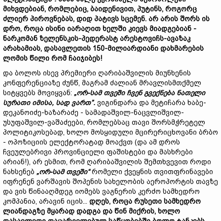
მიხვდებიან
,
რომლებიც
,
ბაიდენივით
,
პუტინს
,
როგორც
ძლიერ
პიროვნებას
,
დიდ
პატივს
სცემენ
.
არ
არის
შორს
ის
დრო
,
როცა
ისინი
იარაღით
ხელში
კიევს
მიადგებიან
-
ნარკომან
ზელენსკის
-
პედერასტ
არესტოვიჩს
-
ავაზაკ
არახამიას
,
დასავლეთის
150-
მილიარდიანი
დახმარების
ლომის
წილი
რომ
ჩაიჯიბეს
!
და ბოლოს ისევ პრემიერი ღარიბაშვილის მიუნხენის
კონფერენციაზე ძუნწ, მაგრამ ძალიან მრავლისმთქმელ
სიტყვებს მოვიყვან:
„
ორ
-
სამ
თვეში
ჩვენ
გვექნება
ნათელი
სურათი
იმისა
,
სად
ვართ
”.
ვიგინდარა და მეტიჩარა ხაბე-
დეკანოიძე-ხაზარაძე - სამადაშვილ-ნაცვლიშვილ-
უსუფაშვილ-ვაშაძეები, რომლებსაც თავი შორსმჭრეტელ
პოლიტიკოსებად, ხოლო მოსყიდული მცირერიცხოვანი ბრბო
- ოპოზიციის ელექტორატად მოაქვთ (და ამ დროს
ჩვეულებრივი პროვინციელი ფაშისტები და მასხრები
არიან!), არ ესმით, რომ ღარიბაშვილის შემთხვევით როდი
ნახსენებ
„
ორ
-
სამ
თვეში
“
რომელი ქვეყნის თვითფრინავები
იფრენენ ვარშავის შოპენის სახელობის აეროპორტის თავზე
და ვის წინააღმდეგ იომებს ვაგნერის კერძო სამხედრო
კომპანია, არავინ იცის...
დღეს
,
როცა
რუსეთი
სამხედრო
ლიანდაგზე
მყარად
დადგა
და
წინ
მიქრის
,
ხოლო