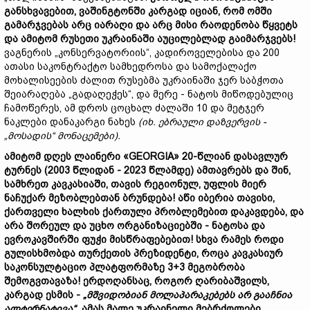
განსხვავებით
,
ვაშინგტონში
კარგად
იციან
,
რომ
ომში
გამარჯვებას
არც
იარაღი
და
არც
მისი
რაოდენობა
წყვეტს
და
ამიტომ
რუსეთი
უკრაინაში
აუცილებლად
გაიმარჯვებს
!
ვაგნერის „კონსერვატორიის“, კადიროველებისა და 200
ათასი საკონტრაქტო სამხედროსა და სამოქალაქო
მოხალისეების ძალით რუსებმა უკრაინაში ჯერ საბჭოთა
შეიარაღება „გადაღეჭეს“, და მერე - ნატოს მიწოდებულიც
ჩამოწერეს, ამ დროს ცოცხალ ძალაში 10 და მეტჯერ
ნაკლები დანაკარგი ნახეს
(
იხ
.
ებრაული
დაზვერვის
-
„
მოსადის
“
მონაცემები
).
ამიტომ
დღეს
ლაინერი
«GEORGIA» 20-
წლიან
დასავლურ
ტურნეს
(2003
წლიდან
-
2023
წლამდე
)
ამთავრებს
და
შინ,
სამხრეთ
კავკასიაში
,
თავის
რეგიონულ, უფლის
მიერ
ნაჩუქარ
მეზობლებთან
ბრუნდება
!
აწი
იბერია
თავისი
,
ქართველი
ხალხის
ქართული
პრობლემებით
დაკავდება
,
და
არა
შორეულ
და
უცხო
ორგანიზაციებში
-
ნატოსა
და
ევროკავშირში
ფუჭი
მისწრაფებებით
!
სხვა
რამეს
როდი
გულისხმობდა
თურქეთის
პრეზიდენტი
,
როცა
კავკასიურ
საკონსულტაციო
პლატფორმაზე
3+3
მეგობრობა
შემოგვთავაზა
!
ერდოღანსაც
,
როგორ
ღარიბაშვილს
,
კარგად
ესმის
-
„
მშვიდობიან
მოლაპარაკებებს
არ
გააჩნია
ალტერნატივა“.
ამას
მალე
უკრაინელი
მებრძოლები