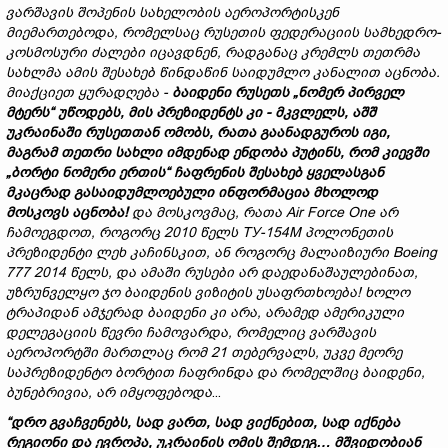
ვარშავის
შოპენის სახელობის
აეროპორტისკენ
მიემართებოდა
,
რომელსაც
რუსეთის
ფედერაციის
სამხედრო-
კოსმოსური
ძალები
იცავდნენ
,
რადგანაც კრემლს
თეთრმა
სახლმა
ამის შესახებ
წინდაწინ
საიდუმლო
კანალით
აცნობა
.
მიაქციეთ
ყურადღება
-
ბაიდენი
რუსეთს
„
ნომერ
პირველ
მტერს“
უწოდებს
,
მის
პრეზიდენტს კი -
მკვლელს
,
აშშ
უკრაინაში
რუსეთთან ომობს
,
რათა
გაანადგუროს
იგი
,
მაგრამ
თეთრი
სახლი
იმდენად
ენდობა
პუტინს
,
რომ
კიევში
„
ბორტი ნომერი ერთის“ ჩაფრენის
შესახებ
ყველასგან
მკაცრად გა
საიდუმლოებული ინფორმაცია მხოლოდ
მოსკოვს
აცნობა
!
და
მოსკოვმაც
,
რათა
Air Force One
არ
ჩამოეგდოთ
,
როგორც
2010
წელს
ТУ-154M
პოლონეთის
პრეზიდენტი
ლეხ
კაჩინსკით
,
ან
როგორც
მალაიზიური
Boeing
777 2014
წელს
,
და ამაში
რუსები არ
დაედანაშაულებინათ
,
უზრუნველყო
ჯო
ბაიდენის
ვიზიტის
უსაფრთხოება
!
ხოლო
ტრაპიდან
ამჯერად
ბაიდენი
კი
არა
,
არამედ
ამერიკული
დელეგაციის
წევრი ჩამოვარდა
,
რომელიც
ვარშავის
აეროპორტში
მართლაც რომ
21
თებერვალს,
უკვე
მეორე
საპრეზიდენტო ბორტით ჩაფრინდა და რომელშიც ბაიდენი,
ბუნებრივია, არ იმყოფებოდა
...
“
დრო
გვაჩვენებს
,
სად
ვართ
,
სად
ვიქნებით
,
სად
იქნება
რეგიონი
და
ევროპა
,
უკრაინის
ომის
შემდეგ
…
მშვიდობიან