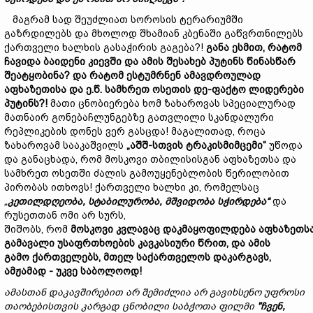
მაგრამ სად შეუძლიათ სოროსის ტერარიუმში
გაზრდილებს და მხოლოდ შხამიან კბენაში გაწვრთნილებს
ქართველი ხალხის გასაჭირის გაგება?!
განა
ესმით
,
რატომ
ჩავიდა
ბაიდენი
კიევში
და
ამის შესახებ
პუტინს
წინასწარ
შეატყობინა
?
და
რატომ
ესტუმრნენ ამავდროულად
აფხაზეთისა
და
ე
.
წ
.
სამხრეთ
ოსეთის
დე
-
ფაქტო
ლიდერები
პუტინს
?!
მათი ცნობიერება ხომ ზახაროვას სპეციალურად
მათნაირ გონებაჩლუნგებზე გათვლილი სკანდალური
რეპლიკების დონეს ვერ გასცდა! მაგალითად, როცა
ზახაროვამ სააკაშვილს
„
აშშ
-
სთვის
ტრაკისმიმცემი
“
უწოდა
და განაცხადა, რომ მოსკოვი თბილისისგან აფხაზეთსა და
სამხრეთ ოსეთში ძალის გამოუყენებლობის წერილობით
პირობას ითხოვს! ქართველი ხალხი კი, რომელსაც
„
კეთილდღეობა
,
სტაბილურობა
,
მშვიდობა
სჭირდება
“
და
რუსეთთან ომი არ სურს,
შიშობს, რომ
მოსკოვი
კვლავაც
დაკმაყოფილდება
აფხაზეთს
გამავალი
უსაფრთხოების
კავკასიური
წრით
,
და
ამის
გამო
ქართველებს
,
მთელ
საქართველოს
დაკარგავს
,
ამჟამად
-
უკვე
საბოლოოდ
!
ამასთან
დაკავშირებით
არ
შემიძლია
არ
გავიხსენო
უფროსი
თაობებისთვის
კარგად
ცნობილი
საბჭოთა
ფილმი
"
ჩვენ
,