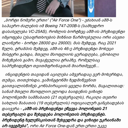
„ბორტი ნომერი ერთი“ (
"Air Force One"
)
- ეძახიან
აშშ
-
ს
საჰაერო
ძალების
იმ
Boeing 747-200B-
ს
(
სამხედრო
დასახელება
VC-25AS),
რომლის
ბორტზეც
აშშ
-
ი
ს
პრეზიდენტი
იმყოფება
(
უსაფრთხოების
მიზნით
წარმოებულია
ორი
ასეთი
ლაინერი
-
ბორტი
28000
და
29000
)
.
მას
შემდეგ
,
რაც
2021
წელს, ტრამპის შემდეგ, აშშ-ის 46-ე პრეზიდენტი მოხუცი
მისტერი გახდა
,
მთელი
მსოფლიოს
ყურადღება
,
ცნობილი
მიზეზების
გამო
,
მიჯაჭვულია ტრაპზე, რომელსაც
საპრეზიდენტო
თვითმფრინავთან მიართმევენ...
ინციდენტის
თავიდან
აცილება
ამჯერადაც
ვერ
მოხერხდა
,
თუმცა
,
თითქოსდა,
ვაშინგტონში
ზედმიწევნით
გაითვალისწინეს
კონსპირაციის
ყველა
ნორმა, მაგალითად
:
სანამ
მთელი
მსოფლიო
ელოდა
ბაიდენის
ვიზიტს
პოლონეთში
სამშაბათს
(21
თებერვალს
),
რაკიღა თეთრი
სახლის
შაბათის
(19
თებერვლის
)
ოფიციალურ
განცხადებას
დაიჯერა -
„
აშშ
-
ის
პრეზიდენტი
ეწვევა
პოლონეთს
21
თებერვალს
და
შეხვდება
პოლონეთის
პრეზიდენტს
.
პრეზიდენტ
ზელენსკისთან
შეხვედრა
და
ვიზიტი
უკრაინაში
არ
იგეგმება
“,
ორი
Air Force One-დან
ერთ
-
ერთი
უკვე