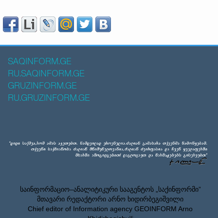
SAQINFORM.GE
RU.SAQINFORM.GE
GRUZINFORM.GE
RU.GRUZINFORM.GE
საინფორმაციო–ანალიტიკური სააგენტოს „საქინფორმი”
მთავარი რედაქტორი არნო ხიდირბეგიშვილი
Chief editor of Information agency GEOINFORM Arno