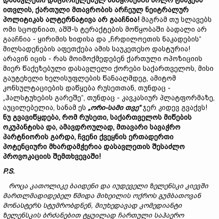
დასავლეთი
დაცარიელებულ
საწყობებში
ბოლო
ტანკებს
ითვლის
,
ქართული
მთავრობის
არჩეულ
ნეიტრალურ
პოლიტიკას
ალტერნატივა
არ
გააჩნია
!
მაგრამ თუ სლავებს
ომი სცოდნიათ, აშშ-ს ტერაქტების მოწყობაში ბადალი არ
გააჩნია - ყირიმის ხიდისა და „ჩრდილოეთის ნაკადების“
მილსადენების აფეთქება ამის საუკეთესო დასტურია!
არავინ იცის - რას მოიმოქმედებენ ქართული ოპოზიციის
მიერ წაქეზებული დასავლელი ქორები საქართველოს, მისი
გაუტეხელი ხელისუფლების წანააღმდეგ, ამიტომ
კონსულტაციების დაწყება რუსეთთან, თუნდაც -
„ჰალსტუხების გარეშე“, თუნდაც - კავკასიურ პლატფორმაზე,
აუცილებელია, სანამ ეს
„
ორი
-
სამი
თვე
“
ჯერ კიდევ გვაქვს!
ნუ
გვავიწყდება
,
რომ
რუსეთი
,
საქართველოს
მიწების
ოკუპანტისა
და,
ამავდროულად,
მთავარი
სავაჭრო
პარტნიორის
გარდა
,
ჩვენი
ქვეყნის
ერთადერთი
პოტენციური
მხარდამჭერია
დასავლეთის
შესაძლო
პროვოკაციის
შემთხვევაში
!
P.S.
როცა კათოლიკე ბაიდენი და იუდეველი ზელენსკი კიევში
მართლმადიდებელ წმიდა მიხეილის ოქროს გუმბათოვან
მონასტერს სტუმრობდნენ, მიუხედავად კომედიანტი
ზელენსკის ბრძანებით ტყუილად ჩართული საჰაერო