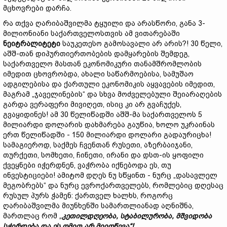
მცხოვრები დარჩა.
რა თქვა ღარიბაშვილმა ტყუილი და არასწორი, განა 3-
მილიონიანი საქართველოსთვის ამ ვითარებაში
ნეიტრალიტეტი
საუკეთესო გამოსავალი არ არის?! 30 წელი,
აშშ-თან დიპურთიერთობების დამყარების შემდეგ,
საქართველო მასთან ეკონომიკური თანამშრომლობის
იმედით ცხოვრობდა, ახალი საწარმოებისა, სამუშაო
ადგილებისა და ქართული ეკონომიკის აყვავების იმედით,
მაგრამ „ჯაველინების“ და სხვა მოძველებული შეიარაღების
გარდა ვერაფერი მივიღეთ, ისიც კი არ გვაჩუქეს,
გვაყიდინეს! ამ 30 წელიწადში აშშ-მა საქართველოს 5
მილიარდი დოლარის დახმარება გაუწია, ხოლო უკრაინას
ერთ წელიწადში - 150 მილიარდი დოლარი გადაურიცხა!
სამაგიეროდ, საქმეს ჩვენთან რუსეთი, აზერბაიჯანი,
თურქეთი, სომხეთი, ჩინეთი, ირანი და დსთ-ის ყოფილი
ქვეყნები იჭერდნენ, ვაჭრობა იქნებოდა ეს, თუ
ინვესტიციები! ამიტომ დღეს ნუ სწყინთ - ნურც „დასავლელ
მეგობრებს“ და ნურც ევროქართველებს, რომლებიც დღესაც
რუსულ პურს ჭამენ: ქართველ ხალხს, როგორც
ღარიბაშვილმა მიუნხენში სამართლიანად აღნიშნა,
მართლაც რომ
„
კეთილდღეობა
,
სტაბილურობა
,
მშვიდობა
სჭირდება
და
ეს
ომით
არ
მიიღწევა
“!