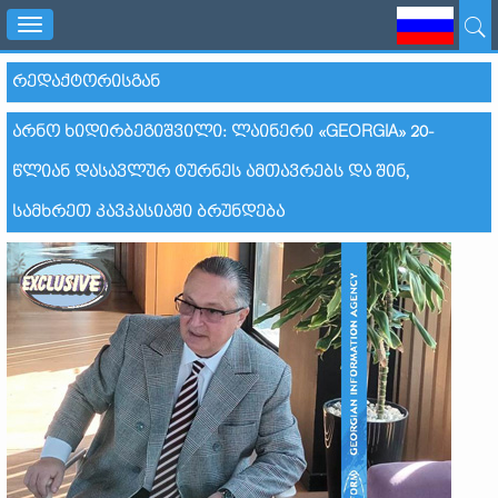
Toggle
navigation
ᲠᲔᲓᲐᲥᲢᲝᲠᲘᲡᲒᲐᲜ
ᲐᲠᲜᲝ ᲮᲘᲓᲘᲠᲑᲔᲒᲘᲨᲕᲘᲚᲘ: ᲚᲐᲘᲜᲔᲠᲘ «GEORGIA» 20-
ᲬᲚᲘᲐᲜ ᲓᲐᲡᲐᲕᲚᲣᲠ ᲢᲣᲠᲜᲔᲡ ᲐᲛᲗᲐᲕᲠᲔᲑᲡ ᲓᲐ ᲨᲘᲜ,
ᲡᲐᲛᲮᲠᲔᲗ ᲙᲐᲕᲙᲐᲡᲘᲐᲨᲘ ᲑᲠᲣᲜᲓᲔᲑᲐ