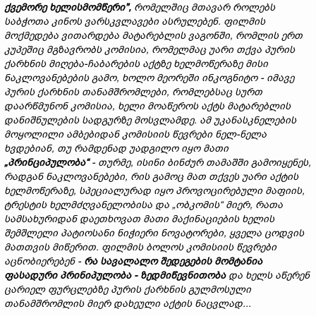
ქვემორე
ხელისმომწერი
",
რომელშიც
მთავარ
როლებს
საბჭოთა
კინოს
ვარსკვლავები
ასრულებენ
.
ფილმის
მოქმედება
ვითარდება
მატარებლის
ვაგონში
,
რომლის
ერთ
კუპეშიც
მგზავრობს
კომისია
,
რომელმაც
უარი
თქვა
პურის
ქარხნის
მიღება
-
ჩაბარების
აქტზე
ხელმოწერაზე
მისი
ნაკლოვანებების
გამო
,
ხოლო
მეორეში
ინკოგნიტო
-
იმავე
პურის
ქარხნის
თანამშრომლები
,
რომლებსაც
სურთ
დაარწმუნონ
კომისია
,
ხელი
მოაწეროს
აქტს
მატარებლის
დანიშნულების
სადგურზე
მოსვლამდე
.
ამ
უკანასკნელების
მოყოლილი
ამბებიდან
კომისიის
წევრები
ნელ
-
ნელა
ხვდებიან
,
თუ
რამდენად
უადგილო
იყო
მათი
„
პრინციპულობა
“
-
თურმე
,
ისინი
ბინძურ
თამაშში
გამოიყენეს
,
რადგან
ნაკლოვანებები
,
რის
გამოც
მათ
თქვეს
უარი
აქტის
ხელმოწერაზე
,
სპეციალურად
იყო
პროვოცირებული
მაფიის
,
ტრესტის
ხელმძღვანელობისა
და
„
ობკომის
“
მიერ
,
რათა
სამსახურიდან
დაეთხოვათ
მათი
მაქინაციების
ხელის
შემშლელი
პატიოსანი
ნიჭიერი
ნოვატორები
,
ყველა
ცოდვის
მათთვის
მიწერით
.
ფილმის
ბოლოს
კომისიის
წევრები
აცნობიერებენ
-
რა
სავალალო
შედეგების
მომტანია
ფასადური
პრინიპულობა
-
ზედმიწევნითობა
და
ხელს
აწერენ
ცარიელ
ფურცლებზე
პურის
ქარხნის
გულმოსული
თანამშრომლის
მიერ
დახეული
აქტის
ნაცვლად
...