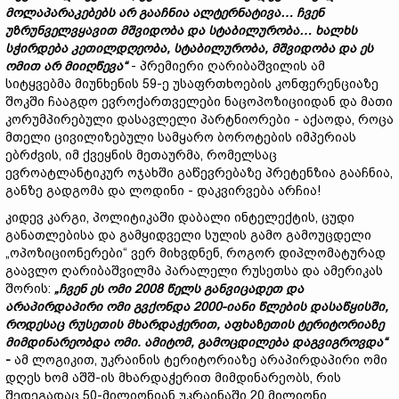
მოლაპარაკებებს
არ
გააჩნია
ალტერნატივა
…
ჩვენ
უზრუნველვყავით
მშვიდობა
და
სტაბილურობა
…
ხალხს
სჭირდება
კეთილდღეობა
,
სტაბილურობა
,
მშვიდობა
და
ეს
ომით
არ
მიიღწევა
“
- პრემიერი ღარიბაშვილის ამ
სიტყვებმა მიუნხენის 59-ე უსაფრთხოების კონფერენციაზე
შოკში ჩააგდო ევროქართველები ნაცოპოზიციიდან და მათი
კორუმპირებული დასავლელი პარტნიორები - აქაოდა, როცა
მთელი ცივილიზებული სამყარო ბოროტების იმპერიას
ებრძვის, იმ ქვეყნის მეთაურმა, რომელსაც
ევროატლანტიკურ ოჯახში გაწევრებაზე პრეტენზია გააჩნია,
განზე გადგომა და ლოდინი - დაკვირვება არჩია!
კიდევ კარგი, პოლიტიკაში დაბალი ინტელექტის, ცუდი
განათლებისა და გამყიდველი სულის გამო გამოუცდელი
„ოპოზიციონერები“ ვერ მიხვდნენ, როგორ დიპლომატურად
გაავლო ღარიბაშვილმა პარალელი რუსეთსა და ამერიკას
შორის:
„
ჩვენ
ეს
ომი
2008
წელს
განვიცადეთ
და
არაპირდაპირი
ომი
გვქონდა
2000-
იანი
წლების
დასაწყისში
,
როდესაც
რუსეთის
მხარდაჭერით
,
აფხაზეთის
ტერიტორიაზე
მიმდინარეობდა
ომი
.
ამიტომ
,
გამოცდილება
დაგვიგროვდა
“
-
ამ ლოგიკით, უკრაინის ტერიტორიაზე არაპირდაპირი ომი
დღეს ხომ აშშ-ის მხარდაჭერით მიმდინარეობს, რის
შედეგადაც 50-მილიონიან უკრაინაში 20 მილიონი