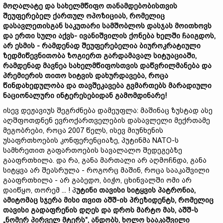
მოღალატე
და
სახელმწიფო
თანამდებობისთვის
შეუფერებელ
ქართულ
ოპოზიციას
,
რომელიც
დასავლეთისგან
საკუთარი
სამშობლოს
დასჯას
მოითხოვს
და
ერთი
სული
აქვს
-
ივანიშვილის
ქონება
ხელში
ჩაიგდოს
,
არ
ესმის
-
რამდენად
შეუფერებელია
ბიუროკრატიული
ზედმიწევნითობა
ზოგიერთ
გარდამავალ
სიტუაციაში
,
რამდენად
მავნეა
სახელმწიფოსთვის
დაწვრილმანება
და
პრემიერის
თითო
სიტვის დახურდავება
,
როცა
წინდახედულობა
და
თავშეკავება
გვმართებს
მარადიული
ნაციონალური
ინტერესებიდან
გამომდინარე
!
ისევ დეჟავიუს შეგრძნება დამეუფლა: მაშინაც ზუსტად ასე
აღშფოთდნენ ევროქართველების დასავლელი მექრთამე
მეგობრები, როცა 2007 წელს, ისევ მიუნხენის
უსაფრთხოების კონფერენციაზე, პუტინმა NATO-ს
სამხრეთით გაფართოების სავალალო შედეგებზე
გააფრთხილა. და რა, განა მართალი არ აღმოჩნდა, განა
სიტყვა არ შეასრულა - როგორც მაშინ, როცა სააკაშვილი
გააფრთხილა - არ გაბედო, ბიჭო, ცხინვალში ომი არ
დაიწყო, თორემ ... ! პ
უტინი
თავისი
სიტყვის
პატრონია
,
ამიტომაც
სჯერა
მისი
თვით
აშშ
-
ი
ს
პრეზიდენტს
,
რომელიც
თავისი
გადაფრენის
დღეს და
დროს
მარტო
მას
,
აშშ-ს
„
ნომერ პირველ
მტერს
“,
ანდობს
,
ხოლო
სააკაშვილი