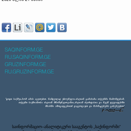
SAQINFORM.GE
RU.SAQINFORM.GE
GRUZINFORM.GE
RU.GRUZINFORM.GE
საინფორმაციო–ანალიტიკური სააგენტოს „საქინფორმი”