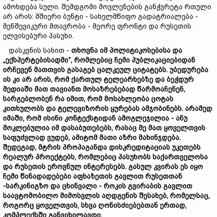
ამოხდება სული. შემდგომი მოვლენების განჭვრეტა რთული
არ არის: მშიერი ბუნტი - სახელმწიფო გადატრიალება -
მენშევიკური მთავრობა - მეორე ფრონტი და რუსეთის
ელვისებური პასუხი.
დასკვნის სახით -
თხოვნა
იმ
პოლიტიკოსებისა
და
„
ექსპერტებისადმი
“,
რომლებიც
ჩემი
პუბლიკაციებიდან
ირჩევენ
მათთვის
გასაგებ
ცალკეულ
ციტატებს
.
უბედურება
ის
კი
არ
არის
,
რომ
ქართულ
ტელეარხებზე
და
ბეჭდურ
მედიაში
მათ
თავიანთ
მოსაზრებებად
წარმოაჩენენ
,
სარგებლობენ
რა
იმით
,
რომ
მოსახლეობა
ცოტას
კითხულობს
და
ტელევიზორის
ყურებას
ამჯობინებს
.
არამედ
იმაში, რომ ისინი
კონტექსტიდან
ამოგლეჯილია
-
ანუ
მოკლებულია
იმ
დასაბუთებებს
,
რასაც
მე
მათ
ყოველთვის
საფუძვლად ვუდებ
,
ამიტომ
მათი
აზრი
მახინჯდება
.
შედეგად
,
მტრის
პროპაგანდა
დისკრედიტაციას
უკეთებს
რეალურ
პროექტებს
,
რომლებიც
პასუხობს
საქართველოსა
და
რუსეთის
ეროვნულ
ინტერესებს
.
გასულ
კვირას
ეს
იყო
ჩემი
წინადადებები აფხაზეთის
გავლით
რუსეთთან
-
სარკინიგზო
და
ცხინვალი
-
როკის
გვირაბის გავლით
საავტომობილო
მიმოსვლის
აღდგენის
შესახებ
,
რომელსაც
,
როგორც
ყოველთვის
,
სხვა
ღონისძიებებთან
ერთად,
კომპლექსში განვიხილავდი
.