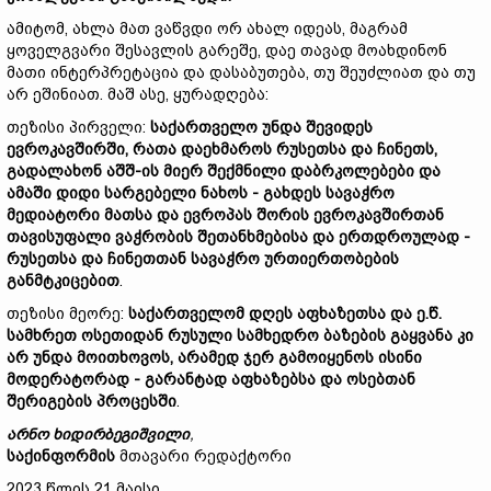
ამიტომ, ახლა მათ ვაწვდი ორ ახალ იდეას, მაგრამ
ყოველგვარი შესავლის გარეშე, დაე თავად მოახდინონ
მათი ინტერპრეტაცია და დასაბუთება, თუ შეუძლიათ და თუ
არ ეშინიათ. მაშ ასე, ყურადღება:
თეზისი პირველი:
საქართველო
უნდა
შევიდეს
ევროკავშირში
,
რათა
დაეხმაროს
რუსეთსა
და
ჩინეთს
,
გადალახონ
აშშ
-
ი
ს
მიერ
შექმნილი
დაბრკოლებები
და
ამაში დიდი სარგებელი ნახოს -
გახდეს
სავაჭრო
მედიატორი
მათსა
და
ევროპას
შორის
ევროკავშირთან
თავისუფალი
ვაჭრობის
შეთანხმების
ა და ერთდროულად -
რუსეთსა
და
ჩინეთთან
სავაჭრო
ურთიერთობების
განმტკიცებით
.
თეზისი მეორე:
საქართველომ
დღეს
აფხაზეთსა და
ე.წ.
სამხრეთ
ოსეთიდან რუსული
სამხედრო
ბაზების
გაყვანა
კი
არ უნდა მოითხოვოს,
არამედ
ჯერ
გამოიყენოს
ისინი
მოდერატორად
-
გარანტად
აფხაზებსა
და
ოსებთან
შერიგების
პროცესში
.
არნო
ხიდირბეგიშვილი
,
საქინფორმის
მთავარი რედაქტორი
2023 წლის 21 მაისი