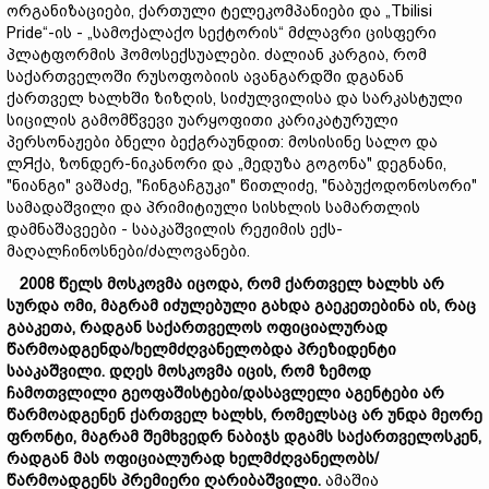
ორგანიზაციები, ქართული ტელეკომპანიები და „Tbilisi
Pride“-ის - „სამოქალაქო სექტორის“ მძლავრი ცისფერი
პლატფორმის ჰომოსექსუალები. ძალიან კარგია, რომ
საქართველოში რუსოფობიის ავანგარდში დგანან
ქართველ ხალხში ზიზღის, სიძულვილისა და სარკასტული
სიცილის გამომწვევი უარყოფითი კარიკატურული
პერსონაჟები ბნელი ბექგრაუნდით: მოსისინე სალო და
ლЯქა, ზონდერ-ნიკანორი და „მედუზა გოგონა" დეგნანი,
"ნიანგი" ვაშაძე, "ჩინგაჩგუკი" წითლიძე, "ნაბუქოდონოსორი"
სამადაშვილი და პრიმიტიული სისხლის სამართლის
დამნაშავეები - სააკაშვილის რეჟიმის ექს-
მაღალჩინოსნები/ძალოვანები.
2008
წელს
მოსკოვმა
იცოდა
,
რომ
ქართველ
ხალხს
არ
სურდა
ომი
,
მაგრამ
იძულებული
გახდა
გაეკეთებინა
ის
,
რაც
გააკეთა
,
რადგან
საქართველოს
ოფიციალურად
წარმოადგენდა
/
ხელმძღვანელობდა
პრეზიდენტი
სააკაშვილი
.
დღეს
მოსკოვმა
იცის
,
რომ
ზემოდ
ჩამოთვლილი გეო
ფაშისტები
/
დასავლელი
აგენტები
არ
წარმოადგენენ
ქართველ
ხალხს
,
რომელსაც
არ
უნდა
მეორე
ფრონტი
,
მაგრამ
შემხვედრ ნაბიჯს დგამს
საქართველოსკენ
,
რადგან
მას
ოფიციალურად
ხელმძღვანელობს
/
წარმოადგენს
პრემიერი
ღარიბაშვილი
.
ამაშია