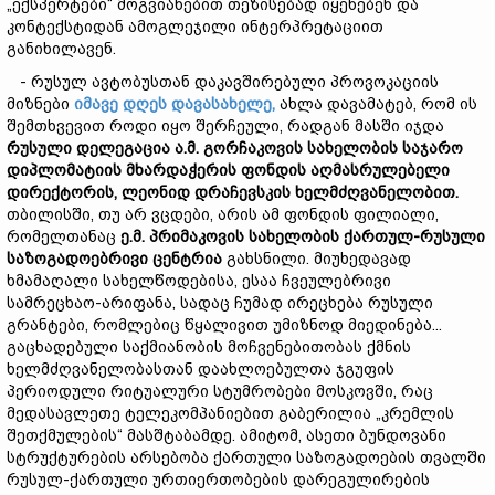
„ექსპერტები“ მოგვიანებით თეზისებად იყენებენ და
კონტექსტიდან ამოგლეჯილი ინტერპრეტაციით
განიხილავენ.
- რუსულ ავტობუსთან დაკავშირებული პროვოკაციის
მიზნები
იმავე დღეს დავასახელე,
ახლა დავამატებ, რომ ის
შემთხვევით როდი იყო შერჩეული, რადგან მასში იჯდა
რუსული
დელეგაცია
ა.მ. გორჩაკოვის სახელობის
საჯარო
დიპლომატიის
მხარდაჭერის
ფონდის
აღმასრულებელი
დირექტორის,
ლეონიდ
დრაჩევსკის ხელმძღვანელობით
.
თბილისში, თუ არ ვცდები, არის ამ ფონდის ფილიალი,
რომელთანაც
ე
.
მ
.
პრიმაკოვის სახელობის ქართულ
-
რუსული
საზოგადოებრივი
ცენტრია
გახსნილი. მიუხედავად
ხმამაღალი სახელწოდებისა, ესაა ჩვეულებრივი
სამრეცხაო-არიფანა, სადაც ჩუმად ირეცხება რუსული
გრანტები, რომლებიც წყალივით უმიზნოდ მიედინება...
გაცხადებული საქმიანობის მოჩვენებითობას ქმნის
ხელმძღვანელობასთან დაახლოებულთა ჯგუფის
პერიოდული რიტუალური სტუმრობები მოსკოვში, რაც
მედასავლეთე ტელეკომპანიებით გაბერილია „კრემლის
შეთქმულების“ მასშტაბამდე. ამიტომ, ასეთი ბუნდოვანი
სტრუქტურების არსებობა ქართული საზოგადოების თვალში
რუსულ-ქართული ურთიერთობების დარეგულირების