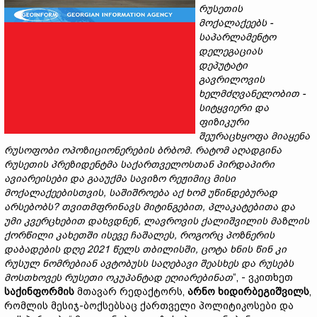
რუსეთის
მოქალაქეებს -
საპარლამენტო
დელეგაციას
დეპუტატი
გავრილოვის
ხელმძღვანელობით
-
სიტყვიერი
და
ფიზიკური
შეურაცხყოფა
მიაყენა
რუსოფობი
ოპოზიციონერების
ბრბომ
.
რატომ
აღადგინა
რუსეთის
პრეზიდენტმა
საქართველოსთან
პირდაპირი
ავიარეისები
და
გააუქმა
სავიზო
რეჟიმიც
მისი
მოქალაქეებისთვის
,
საშიშროება
აქ
ხომ უწინდებურად
არსებობს
?
თვითმფრინავს
მიტინგებით
,
პლაკატებითა
და
უმი
კვერცხებით
დახვდნენ
,
ლავროვის
ქალიშვილის მაზლის
ქორწილი
კახეთში
ისევე ჩაშალეს
,
როგორც
პოზნერის
დაბადების
დღე
2021
წელს
თბილისში
,
ცოტა
ხნის
წინ
კი
რუსულ
ნომრებიან
ავტობუსს
საღებავი
შეასხეს
და
რუსებს
მოსთხოვეს
რუსეთი
ოკუპანტად
ეღიარებინათ
“, - ვკითხეთ
საქინფორმის
მთავარ რედაქტორს,
არნო
ხიდირბეგიშვილს
,
რომლის მესიჯ-ბოქსებსაც ქართველი პოლიტიკოსები და