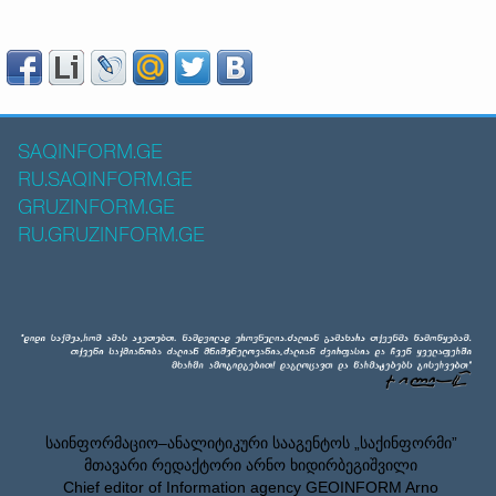
SAQINFORM.GE
RU.SAQINFORM.GE
GRUZINFORM.GE
RU.GRUZINFORM.GE
საინფორმაციო–ანალიტიკური სააგენტოს „საქინფორმი”
მთავარი რედაქტორი არნო ხიდირბეგიშვილი
Chief editor of Information agency GEOINFORM Arno