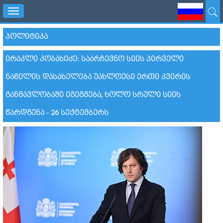
Toggle
navigation
ᲞᲝᲚᲘᲢᲘᲙᲐ
ᲘᲠᲐᲙᲚᲘ ᲙᲝᲑᲐᲮᲘᲫᲔ: ᲡᲐᲐᲠᲩᲔᲕᲜᲝ ᲡᲘᲘᲡ ᲞᲘᲠᲕᲔᲚᲘ
ᲜᲐᲬᲘᲚᲘᲡ ᲓᲐᲡᲐᲮᲔᲚᲔᲑᲐ ᲣᲐᲮᲚᲝᲔᲡᲘ ᲔᲠᲗᲘ ᲙᲕᲘᲠᲘᲡ
ᲒᲐᲜᲛᲐᲕᲚᲝᲑᲐᲨᲘ ᲘᲒᲔᲒᲛᲔᲑᲐ, ᲮᲝᲚᲝ ᲡᲠᲣᲚᲘ ᲡᲘᲘᲡ
ᲬᲐᲠᲓᲒᲔᲜᲐ - 26 ᲡᲔᲥᲢᲔᲛᲑᲔᲠᲡ