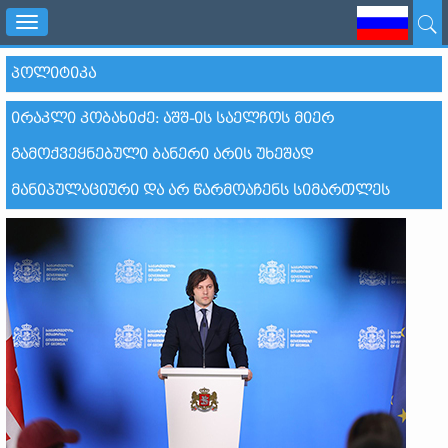
Toggle
navigation
ᲞᲝᲚᲘᲢᲘᲙᲐ
ᲘᲠᲐᲙᲚᲘ ᲙᲝᲑᲐᲮᲘᲫᲔ: ᲐᲨᲨ-ᲘᲡ ᲡᲐᲔᲚᲩᲝᲡ ᲛᲘᲔᲠ
ᲒᲐᲛᲝᲥᲕᲔᲧᲜᲔᲑᲣᲚᲘ ᲑᲐᲜᲔᲠᲘ ᲐᲠᲘᲡ ᲣᲮᲔᲨᲐᲓ
ᲛᲐᲜᲘᲞᲣᲚᲐᲪᲘᲣᲠᲘ ᲓᲐ ᲐᲠ ᲬᲐᲠᲛᲝᲐᲩᲔᲜᲡ ᲡᲘᲛᲐᲠᲗᲚᲔᲡ