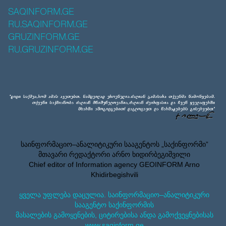
SAQINFORM.GE
RU.SAQINFORM.GE
GRUZINFORM.GE
RU.GRUZINFORM.GE
საინფორმაციო–ანალიტიკური სააგენტოს „საქინფორმი”
მთავარი რედაქტორი არნო ხიდირბეგიშვილი
Chief editor of Information agency GEOINFORM Arno
Khidirbegishvili
ყველა უფლება დაცულია. საინფორმაციო–ანალიტიკური
სააგენტო საქინფორმის
მასალების გამოყენების, ციტირებისა ანდა გამოქვეყნებისას
www.saqinform.ge