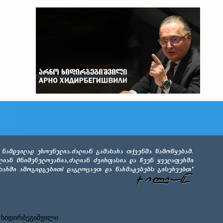
 ხიდირბეგიშვილი