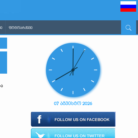
Ი
ᲤᲝᲢᲝᲐᲠᲥᲘᲕᲘ
ა
07 აგვისტო 2026