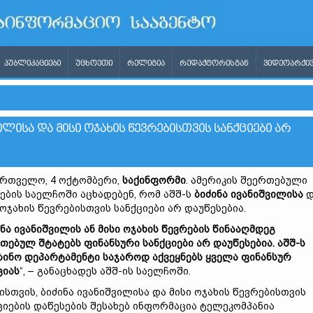
ᲞᲣᲑᲚᲘᲙᲐᲪᲘᲔᲑᲘ
ᲣᲪᲮᲝᲔᲗᲘ
ᲠᲔᲚᲘᲒᲘᲐ
ᲠᲔᲓᲐᲥᲢᲝᲠᲘᲡᲒᲐᲜ
ᲕᲘᲓᲔᲝᲐᲠᲥᲘᲕ
ᲘᲚᲘᲡᲐ ᲓᲐ ᲛᲘᲡᲘ ᲝᲯᲐᲮᲘᲡ ᲬᲔᲕᲠᲔᲑᲘᲡᲗᲕᲘᲡ ᲡᲐᲜᲥᲪᲘᲔᲑᲘ ᲐᲠ
რთველო, 4 ოქტომბერი,
საქინფორმი
. ამერიკის შეერთებული
ების საელჩოში აცხადებენ, რომ აშშ-ს
ბიძინა ივანიშვილისა
დ
 ოჯახის წევრებისთვის სანქციები არ დაუწესებია.
ინა ივანიშვილის ან მისი ოჯახის წევრების წინააღმდეგ
თებულ შტატებს ფინანსური სანქციები არ დაუწესებია. აშშ-ს
ზინო დეპარტამენტი საჯაროდ აქვეყნებს ყველა ფინანსურ
ციას
“, – განაცხადეს აშშ-ის საელჩოში.
ისთვის, ბიძინა ივანიშვილისა და მისი ოჯახის წევრებისთვის
ციების დაწესების შესახებ ინფორმაცია ტელეკომპანია