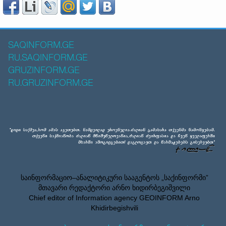
SAQINFORM.GE
RU.SAQINFORM.GE
GRUZINFORM.GE
RU.GRUZINFORM.GE
საინფორმაციო–ანალიტიკური სააგენტოს „საქინფორმი”
მთავარი რედაქტორი არნო ხიდირბეგიშვილი
Chief editor of Information agency GEOINFORM Arno
Khidirbegishvili