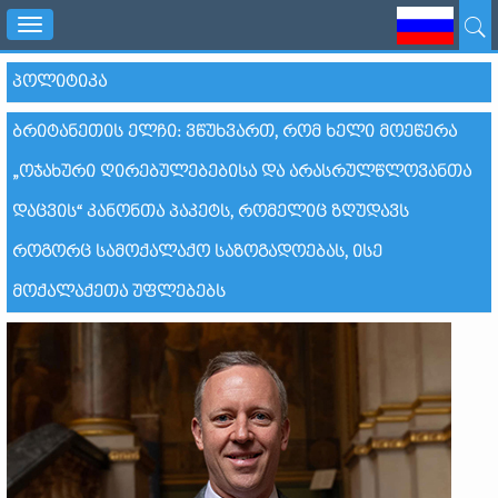
Toggle
navigation
ᲞᲝᲚᲘᲢᲘᲙᲐ
ᲑᲠᲘᲢᲐᲜᲔᲗᲘᲡ ᲔᲚᲩᲘ: ᲕᲬᲣᲮᲕᲐᲠᲗ, ᲠᲝᲛ ᲮᲔᲚᲘ ᲛᲝᲔᲬᲔᲠᲐ
„ᲝᲯᲐᲮᲣᲠᲘ ᲦᲘᲠᲔᲑᲣᲚᲔᲑᲔᲑᲘᲡᲐ ᲓᲐ ᲐᲠᲐᲡᲠᲣᲚᲬᲚᲝᲕᲐᲜᲗᲐ
ᲓᲐᲪᲕᲘᲡ“ ᲙᲐᲜᲝᲜᲗᲐ ᲞᲐᲙᲔᲢᲡ, ᲠᲝᲛᲔᲚᲘᲪ ᲖᲦᲣᲓᲐᲕᲡ
ᲠᲝᲒᲝᲠᲪ ᲡᲐᲛᲝᲥᲐᲚᲐᲥᲝ ᲡᲐᲖᲝᲒᲐᲓᲝᲔᲑᲐᲡ, ᲘᲡᲔ
ᲛᲝᲥᲐᲚᲐᲥᲔᲗᲐ ᲣᲤᲚᲔᲑᲔᲑᲡ