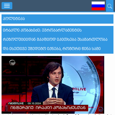
Toggle
navigation
ᲞᲝᲚᲘᲢᲘᲙᲐ
ᲘᲠᲐᲙᲚᲘ ᲙᲝᲑᲐᲮᲘᲫᲔ: ᲔᲕᲠᲝᲞᲐᲠᲚᲐᲛᲔᲜᲢᲘᲡ
ᲠᲔᲖᲝᲚᲣᲪᲘᲘᲓᲐᲜ ᲛᲙᲐᲤᲘᲝᲓ ᲘᲙᲘᲗᲮᲔᲑᲐ ᲣᲡᲐᲛᲐᲠᲗᲚᲝᲑᲐ
ᲓᲐ ᲘᲡᲔᲗᲘᲕᲔ ᲣᲨᲔᲓᲔᲒᲝ ᲘᲥᲜᲔᲑᲐ, ᲠᲝᲒᲝᲠᲪ ᲬᲘᲜᲐ ᲡᲐᲛᲘ