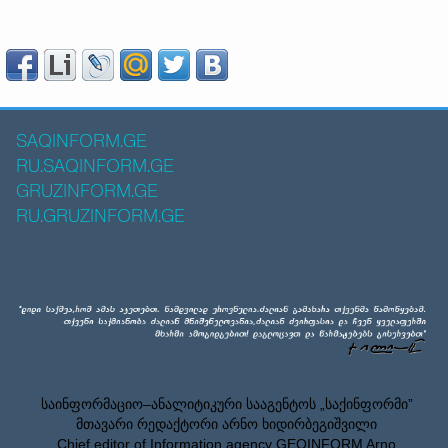
SAQINFORM.GE
RU.SAQINFORM.GE
GRUZINFORM.GE
RU.GRUZINFORM.GE
საინფორმაციო–ანალიტიკური სააგენტოს „საქინფორმი”
მთავარი რედაქტორი არნო ხიდირბეგიშვილი
Chief editor of Information agency GEOINFORM Arno