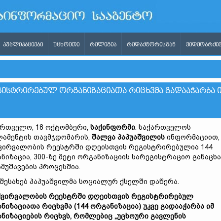
ᲞᲣᲑᲚᲘᲙᲐᲪᲘᲔᲑᲘ
ᲣᲪᲮᲝᲔᲗᲘ
ᲠᲔᲚᲘᲒᲘᲐ
ᲠᲔᲓᲐᲥᲢᲝᲠᲘᲡᲒᲐᲜ
ᲕᲘᲓᲔᲝᲐᲠᲥᲘᲕ
ᲒᲘᲡᲢᲠᲘᲠᲔᲑᲣᲚ ᲝᲠᲒᲐᲜᲘᲖᲐᲪᲘᲐᲗᲐ ᲠᲘᲪᲮᲕᲛᲐ ᲒᲐᲓᲐᲐᲭᲐᲠᲑᲐ 
რთველო, 18 ოქტომბერი,
საქინფორმი
. საქართველოს
ამენტის თავმჯდომარის,
შალვა პაპუაშვილის
ინფორმაციით,
ვირვალობის რეესტრში დღეისთვის რეგისტრირებულია 144
ნიზაცია, 300-ზე მეტი ორგანიზაციის სარეგისტრაციო განაცხ
ამუშავების პროცესშია.
 შესახებ პაპუაშვილმა სოციალურ ქსელში დაწერა.
ჭვირვალობის რეესტრში დღეისთვის რეგისტრირებულ
ნიზაციათა რიცხვმა (144 ორგანიზაცია) უკვე გადააჭარბა იმ
ნიზაციების რიცხვს, რომლებიც „უცხოური გავლენის