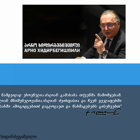
 ხიდირბეგიშვილი