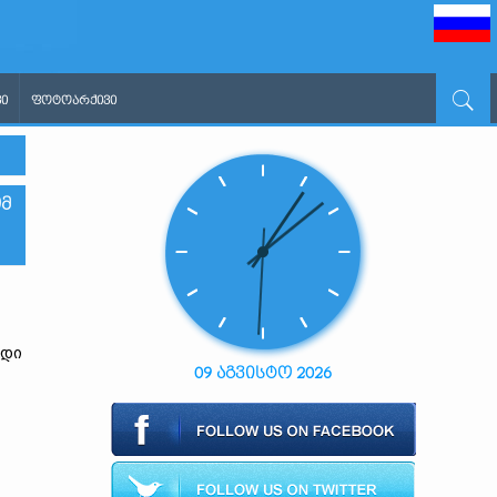
Ი
ᲤᲝᲢᲝᲐᲠᲥᲘᲕᲘ
ᲘᲛ
ადი
09 აგვისტო 2026