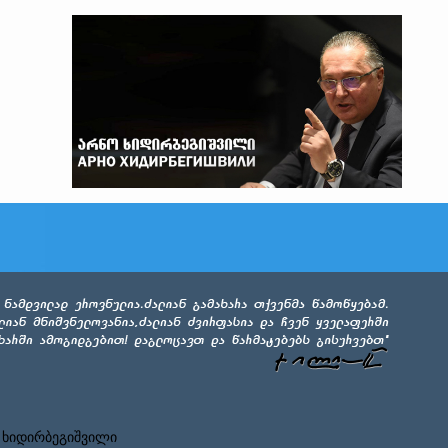
 ხიდირბეგიშვილი