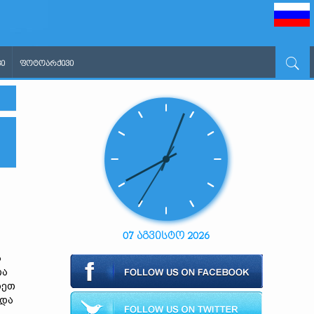
Ი
ᲤᲝᲢᲝᲐᲠᲥᲘᲕᲘ
07 აგვისტო 2026
ა
თა
ბეთ
 და