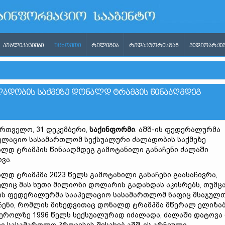
ᲞᲣᲑᲚᲘᲙᲐᲪᲘᲔᲑᲘ
ᲣᲪᲮᲝᲔᲗᲘ
ᲠᲔᲚᲘᲒᲘᲐ
ᲠᲔᲓᲐᲥᲢᲝᲠᲘᲡᲒᲐᲜ
ᲕᲘᲓᲔᲝᲐᲠᲥᲘᲕ
ᲚᲐᲓᲝᲑᲘᲡ ᲡᲐᲥᲛᲔᲖᲔ ᲓᲝᲜᲐᲚᲓ ᲢᲠᲐᲛᲞᲘᲡ ᲬᲘᲜᲐᲐᲦᲛᲓᲔᲒ
რთველო, 31 დეკემბერი,
საქინფორმი
. აშშ-ის ფედერალურმა
ელაციო სასამართლომ სექსუალური ძალადობის საქმეზე
ლდ ტრამპის წინააღმდეგ გამოტანილი განაჩენი ძალაში
ვა.
ლდ ტრამპმა 2023 წელს გამოტანილი განაჩენი გაასაჩივრა,
ლიც მას ხუთი მილიონი დოლარის გადახდას აკისრებს, თუმც
ის ფედერალურმა სააპელაციო სასამართლომ ნაფიც მსაჯულ
ჩენი, რომლის მიხედვითაც დონალდ ტრამპმა მწერალ ელიზა
კეროლზე 1996 წელს სექსუალურად იძალადა, ძალაში დატოვა