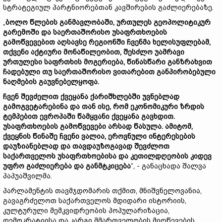
სტრატეგიულ პარტნიორებთან კავშირების გაძლიერებაზე.
„
ბოლო
წლების
განმავლობაში,
ურთულეს
გეოპოლიტიკურ
გარემოში
და
საერთაშორისო
უსაფრთხოების
გამოწვევებით
აღსავსე
რეგიონში
ჩვენმა
ხელისუფლებამ,
თქვენი
აქტიური
მონაწილეობით,
შესძლო
უამრავი
ურთულესი
საფრთხის
მოგერიება,
წინასწარი
განზრახვით
ჩადებული
თუ
საერთაშორისო
ვითარებით
განპირობებული
ნაღმების
გაუვნებელყოფა.
ჩვენ
შევძელით
ქვეყანა
ქარიშხლებში
უვნებლად
გამოგვეტარებინა
და
თან
ისე,
რომ
ეკონომიკური
ზრდის
ტემპებით
ევროპაში
წამყვანი
ქვეყანა
გავხდით.
უსაფრთხოების
გამოწვევები
არსად
წასულა.
ამიტომ,
ქვეყნის
წინაშე
ჩვენი
ვალია,
ეროვნული
ინტერესების
დაუზიანებლად
და
თავდაუზოგავად
შევძლოთ
საქართველოს
უსაფრთხოებისა
და
კეთილდღეობის
კიდევ
უფრო
გაძლიერება
და
განმტკიცება
“, - განაცხადა შალვა
პაპუაშვილმა.
პარლამენტის თავმჯდომარის თქმით, მნიშვნელოვანია,
გავაგრძელოთ საქართველოს მდიდარი ისტორიის,
კულტურული მემკვიდრეობის პოპულარიზაცია,
დემოკრატიისა და კარგი მმართველობის მიღწევების