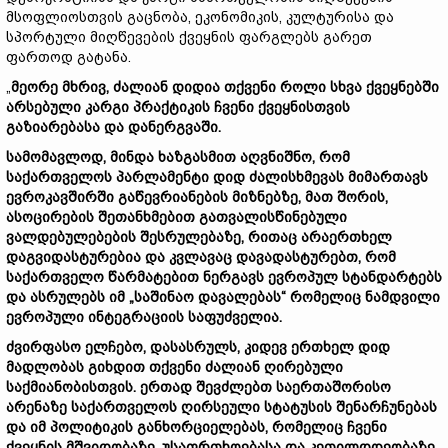
მსოფლიოსთვის გაცნობა, ეკონომიკის, კულტურისა და
სპორტული მიღწევების ქვეყნის ფარგლებს გარეთ
ფართოდ გატანა.
„
მეორე
მხრივ,
ძალიან
დიდია
თქვენი
როლი
სხვა
ქვეყნებში
არსებული
კარგი
პრაქტიკის
ჩვენი
ქვეყნისთვის
გაზიარებასა
და
დანერგვაში.
სამომავლოდ,
მინდა
ხაზგასმით
აღვნიშნო,
რომ
საქართველოს
პარლამენტი
დიდ
ძალისხმევას
მიმართავს
ევროკავშირში
გაწევრიანების
მიზნებზე,
მათ
შორის,
ასოცირების
შეთანხმებით
გათვალისწინებული
ვალდებულებების
შესრულებაზე,
რითაც
არაერთხელ
დაგვიდასტურებია
და
კვლავაც
დავადასტურებთ,
რომ
საქართველო
წარმატებით
ნერგავს
ევროპულ
სტანდარტებს
და
ასრულებს
იმ „
საშინაო
დავალებას“
რომელიც
ნამდვილი
ევროპული
ინტეგრაციის
საფუძველია.
ძვირფასო
ელჩებო,
დასასრულს,
კიდევ
ერთხელ
დიდ
მადლობას
გიხდით
თქვენი
ძალიან
ღირებული
საქმიანობისთვის.
ერთად
შევძლებთ
საერთაშორისო
არენაზე
საქართველოს
ღირსეული
სტატუსის
შენარჩუნებას
და
იმ
პოლიტიკის
განხორციელებას,
რომელიც
ჩვენი
ქვეყნის
მშვიდობაზე,
უსაფრთხოებასა
და
კეთილდღეობაზე