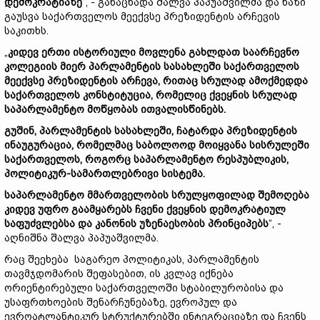
დემოკრატიაზე
“, - განაცხადა შალვა პაპუაშვილმა და ხაზი
გაუსვა საქართველოს მეექვსე პრეზიდენტის არჩევის
საკითხს.
„
კიდევ
ერთი
ისტორიული
მოვლენა
გახლდათ
საარჩევნო
კოლეგიის
მიერ
პარლამენტის
სასახლეში
საქართველოს
მეექვსე
პრეზიდენტის
არჩევა,
რითაც
სრულად
ამოქმედდა
საქართველოს
კონსტიტუცია,
რომელიც
ქვეყნის
სრულად
საპარლამენტო
მოწყობას
ითვალისწინებს.
გუშინ,
პარლამენტის
სასახლეში,
ჩატარდა
პრეზიდენტის
ინაუგურაცია,
რომელმაც
საბოლოოდ
მოიყვანა
სისრულეში
საქართველოს,
როგორც
საპარლამენტო
რესპუბლიკის,
პოლიტიკურ-
სამართლებრივი
სისტემა.
საპარლამენტო
მმართველობის
სრულყოფილად
შემოღება
კიდევ
უფრო
გაამყარებს
ჩვენი
ქვეყნის
დემოკრატიულ
საფუძვლებსა
და
კანონის
უზენაესობის
პრინციპებს
“, -
აღნიშნა შალვა პაპუაშვილმა.
რაც შეეხება საგარეო პოლიტიკას, პარლამენტის
თავმჯდომარის შეფასებით, ის კვლავ იქნება
ორიენტირებული საქართველოში სტაბილურობისა და
უსაფრთხოების შენარჩუნებაზე, ევროპულ და
ევროატლანტიკურ სტრუქტურებში ინტეგრაციაზე და ჩვენს