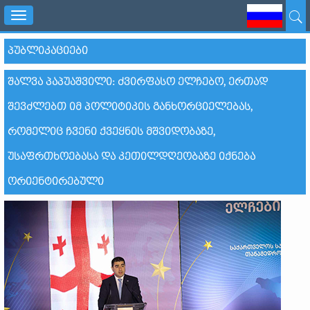
Toggle
navigation
ᲞᲣᲑᲚᲘᲙᲐᲪᲘᲔᲑᲘ
ᲨᲐᲚᲕᲐ ᲞᲐᲞᲣᲐᲨᲕᲘᲚᲘ: ᲫᲕᲘᲠᲤᲐᲡᲝ ᲔᲚᲩᲔᲑᲝ, ᲔᲠᲗᲐᲓ
ᲨᲔᲕᲫᲚᲔᲑᲗ ᲘᲛ ᲞᲝᲚᲘᲢᲘᲙᲘᲡ ᲒᲐᲜᲮᲝᲠᲪᲘᲔᲚᲔᲑᲐᲡ,
ᲠᲝᲛᲔᲚᲘᲪ ᲩᲕᲔᲜᲘ ᲥᲕᲔᲧᲜᲘᲡ ᲛᲨᲕᲘᲓᲝᲑᲐᲖᲔ,
ᲣᲡᲐᲤᲠᲗᲮᲝᲔᲑᲐᲡᲐ ᲓᲐ ᲙᲔᲗᲘᲚᲓᲦᲔᲝᲑᲐᲖᲔ ᲘᲥᲜᲔᲑᲐ
ᲝᲠᲘᲔᲜᲢᲘᲠᲔᲑᲣᲚᲘ