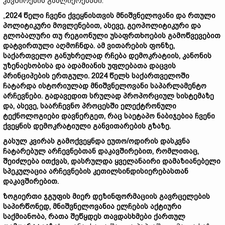
კავშირების გაძლიერებაში.
„
2024
წელი
ჩვენი
ქვეყნისთვის
მნიშვნელოვანი
და
რთული
პოლიტიკური
მოვლენებით,
ასევე,
გეოპოლიტიკური
და
გლობალური
თუ
რეგიონული
უსაფრთხოების
გამოწვევებით
დატვირთული
აღმოჩნდა.
ამ
ვითარების
ფონზე,
საქართველო
განუხრელად
რჩება
დემოკრატიის,
კანონის
უზენაესობისა
და
ადამიანის
უფლებათა
დაცვის
პრინციპების
ერთგული. 2024
წელს
საქართველოში
ჩატარდა
ისტორიულად
მნიშვნელოვანი
საპარლამენტო
არჩევნები.
გადავედით
სრულად
პროპორციულ
სისტემაზე
და,
ასევე,
საარჩევნო
პროცესში
ელექტრონული
ტექნოლოგიები
დავნერგეთ,
რაც
საეტაპო
ნაბიჯებია
ჩვენი
ქვეყნის
დემოკრატიული
განვითარების
გზაზე.
გასულ
კვირას
გამოქვეყნდა
ეუთო/
ოდირის
დასკვნა
ჩატარებულ
არჩევნებთან
დაკავშირებით,
რომლითაც,
შეიძლება
ითქვას,
დასრულდა
ყველანაირი
დამაზიანებელი
სპეკულაცია
არჩევნების
კეთილსინდისიერებასთან
დაკავშირებით.
ზოგიერთი
ჯგუფის
მიერ
დეზინფორმაციის
გავრცელების
საპირწონედ,
მნიშვნელოვანია
ელჩების
აქტიური
საქმიანობა,
რათა
შეწყდეს
თავდასხმები
ქართულ