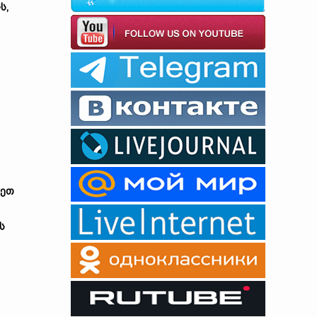
ს,
ნეთ
ს