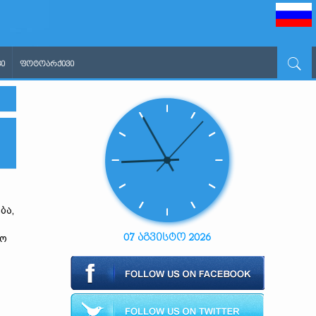
Ი
ᲤᲝᲢᲝᲐᲠᲥᲘᲕᲘ
ბა,
07 აგვისტო 2026
ო