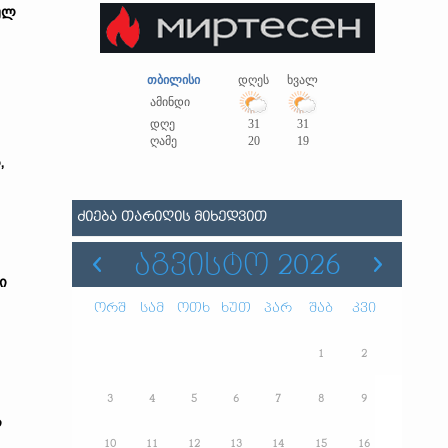
ულ
თბილისი
დღეს
ხვალ
ამინდი
დღე
31
31
ღამე
20
19
,
ᲫᲘᲔᲑᲐ ᲗᲐᲠᲘᲦᲘᲡ ᲛᲘᲮᲔᲓᲕᲘᲗ
ᲐᲒᲕᲘᲡᲢᲝ 2026
ი
ორშ
სამ
ოთხ
ხუთ
პარ
შაბ
კვი
1
2
3
4
5
6
7
8
9
ს
10
11
12
13
14
15
16