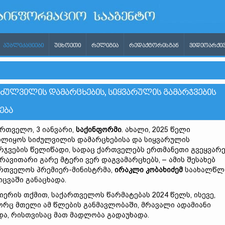
ᲞᲣᲑᲚᲘᲙᲐᲪᲘᲔᲑᲘ
ᲣᲪᲮᲝᲔᲗᲘ
ᲠᲔᲚᲘᲒᲘᲐ
ᲠᲔᲓᲐᲥᲢᲝᲠᲘᲡᲒᲐᲜ
ᲕᲘᲓᲔᲝᲐᲠᲥᲘᲕ
ᲘᲫᲣᲚᲕᲘᲚᲘᲡ ᲓᲐᲛᲐᲠᲪᲮᲔᲑᲘᲡ, ᲡᲘᲧᲕᲐᲠᲣᲚᲘᲡ ᲒᲐᲛᲐᲠᲯᲕᲔᲑᲘᲡ
ᲔᲑᲐ
რთველო, 3 იანვარი,
საქინფორმი
. ახალი, 2025 წელი
ლიყოს სიძულვილის დამარცხებისა და სიყვარულის
რჯვების წელიწადი, სადაც ქართველებს ერთმანეთი გვეყვარე
ერავითარი გარე მტერი ვერ დაგვამარცხებს, – ამის შესახებ
რთველოს პრემიერ-მინისტრმა,
ირაკლი კობახიძემ
საახალწლ
ცვაში განაცხადა.
იერის თქმით, საქართველოს წარმატებას 2024 წელს, ისევე,
რც მთელი ამ წლების განმავლობაში, მრავალი ადამიანი
და, რისთვისაც მათ მადლობა გადაუხადა.