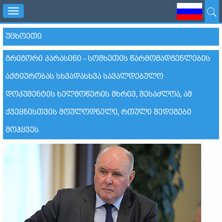
Toggle
navigation
ᲣᲪᲮᲝᲔᲗᲘ
ᲒᲠᲘᲒᲝᲠᲘ ᲙᲐᲠᲐᲡᲘᲜᲘ - ᲡᲝᲛᲮᲔᲗᲘᲡ ᲬᲐᲠᲛᲝᲛᲐᲓᲒᲔᲜᲚᲔᲑᲘᲡ
ᲐᲥᲢᲘᲣᲠᲝᲑᲐᲡ ᲡᲮᲕᲐᲓᲐᲡᲮᲕᲐ ᲡᲐᲕᲐᲚᲓᲔᲑᲣᲚᲝ
ᲓᲝᲙᲣᲛᲔᲜᲢᲘᲡ ᲮᲔᲚᲛᲝᲬᲔᲠᲘᲡ ᲛᲮᲠᲘᲕ, ᲨᲔᲡᲐᲫᲚᲝᲐ, ᲐᲛ
ᲥᲕᲔᲧᲜᲘᲡᲗᲕᲘᲡ ᲛᲝᲣᲚᲝᲓᲜᲔᲚᲘ, ᲠᲗᲣᲚᲘ ᲨᲔᲓᲔᲒᲔᲑᲘ
ᲛᲝᲰᲧᲕᲔᲡ