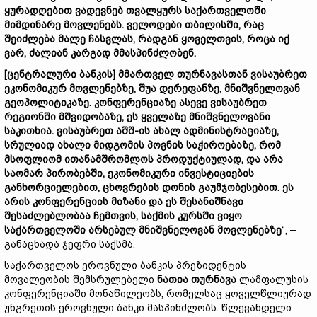
ყურადღებით
ვადევნებ
თვალყურს
საქართველოში
მიმდინარე
მოვლენებს.
ველოდები
თბილისში,
რაც
შეიძლება
მალე
ჩასვლას,
რადგან
ყოველთვის,
როცა
იქ
ვარ,
ძალიან
კარგად
მმასპინძლობენ.
[
ცენტრალური
ბანკის]
მმართველ
თურნავასთან
ვისაუბრეთ
ეკონომიკურ
მოვლენებზე,
შუა
დერეფანზე,
მნიშვნელოვან
გეოპოლიტიკაზე.
კონფერენციაზე
ასევე
ვისაუბრეთ
რეგიონში
მშვიდობაზე,
ეს
ყველაზე
მნიშვნელოვანი
საკითხია.
ვისაუბრეთ
აშშ-
ის
ახალ
ადმინისტრაციაზე,
სრულიად
ახალი
მიდგომის
პოვნის
საჭიროებაზე,
რომ
მსოფლიომ
ითანამშრომლოს
პროდუქტიულად,
და
არა
საომარ
პირობებში,
ეკონომიკური
ინვესტიციების
განხორციელებით,
ცხოვრების
დონის
გაუმჯობესებით.
ეს
არის
კონფერენციის
მიზანი
და
ეს
შესანიშნავი
შესაძლებლობაა
ჩემთვის,
საქმის
კურსში
ვიყო
საქართველოში
არსებულ
მნიშვნელოვან
მოვლენებზე
“, –
განაცხადა ჯეფრი საქსმა.
საქართველოს ეროვნული ბანკის პრეზიდენტის
მოვალეობის შემსრულებელი
ნათია
თურნავა
ლამფალუსის
კონფერენციაში მონაწილეობს, რომელსაც ყოველწლიურად
უნგრეთის ეროვნული ბანკი მასპინძლობს. წლევანდელი