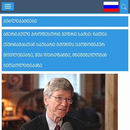
Toggle
navigation
ᲞᲣᲑᲚᲘᲙᲐᲪᲘᲔᲑᲘ
ᲐᲛᲔᲠᲘᲙᲔᲚᲘ ᲞᲠᲝᲤᲔᲡᲝᲠᲘ ᲯᲔᲤᲠᲘ ᲡᲐᲥᲡᲘ: ᲜᲐᲗᲘᲐ
ᲗᲣᲠᲜᲐᲕᲐᲡᲗᲐᲜ ᲡᲐᲣᲑᲐᲠᲘ ᲛᲥᲝᲜᲓᲐ ᲔᲙᲝᲜᲝᲛᲘᲙᲣᲠ
ᲛᲝᲕᲚᲔᲜᲔᲑᲖᲔ, ᲨᲣᲐ ᲓᲔᲠᲔᲤᲐᲜᲖᲔ, ᲛᲜᲘᲨᲕᲜᲔᲚᲝᲕᲐᲜ
ᲒᲔᲝᲞᲝᲚᲘᲢᲘᲙᲐᲖᲔ