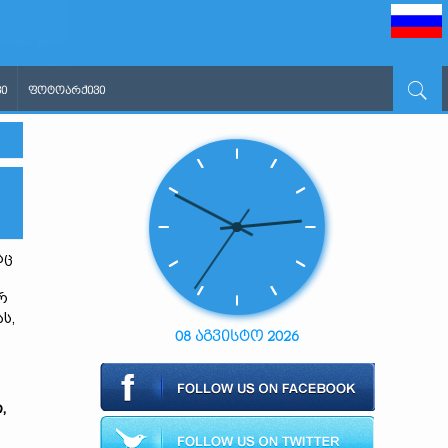
Ი
ᲤᲝᲢᲝᲐᲠᲥᲘᲕᲘ
აც
რ
ს,
08 აგვისტო 2026
,