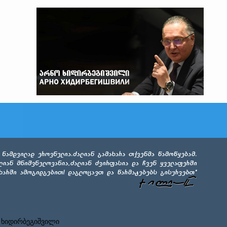
 ხიდირბეგიშვილი