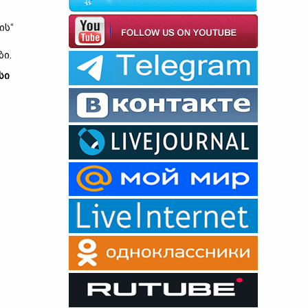
ის“
ბი.
სი