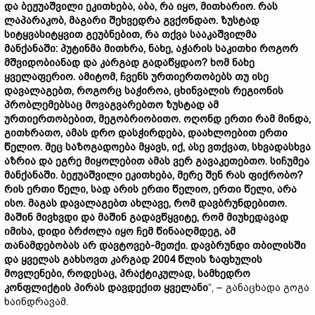
და
ბეჟუაშვილი
ეკითხება,
აბა,
რა
იყო,
მითხარიო.
რას
ლაპარაკობ,
მაგარი
შეხვედრა
გვქონდაო.
ზუსტად
სიტყვასიტყვით
გეუბნებით,
რა
თქვა
სააკაშვილმა
მანქანაში:
პუტინმა
მითხრა,
ნახე,
აჭარის
საკითხი
როგორ
მშვიდობიანად
და
კარგად
გადაწყდაო?
ხომ
ნახე
ყველაფერიო.
ამიტომ,
ჩვენს
ურთიერთობებს
თუ
ისე
დავალაგებთ,
როგორც
საჭიროა,
ცხინვალის
რეგიონის
პრობლემებსაც
მოვაგვარებთო
ზუსტად
ამ
ურთიერთობებით,
მეგობრიობითო.
ოღონდ
ერთი
რამ
მინდა,
გითხრათო,
ამას
დრო
დასჭირდება,
დაახლოებით
ერთი
წელიო.
მეც
საზოგადოება
მყავს,
იქ,
ასე
ვთქვათ,
სხვადასხვა
აზრია
და
ეგრე
მიყოლებით
ამას
ვერ
გავაკეთებთო.
სიჩუმეა
მანქანაში.
ბეჟუაშვილი
ეკითხება,
მერე
შენ
რას
ფიქრობო?
რის
ერთი
წელი,
სად
არის
ერთი
წელიო,
ერთი
წელი,
არა
ისო.
მაგას
დავალაგებთ
ახლავე,
რომ
დავბრუნდებითო.
მაშინ
მივხვდი
და
მაშინ
გადავწყვიტე,
რომ
მიუხედავად
იმისა,
დიდი
ბრძოლა
იყო
ჩემ
წინააღმდეგ,
ამ
თანამდებობას
არ
დავტოვებ-
მეთქი.
დავბრუნდი
თბილისში
და
ყველას
გახსოვთ
კარგად 2004
წლის
ზაფხულის
მოვლენები,
როდესაც,
პრაქტიკულად,
სამხედრო
კონფლიქტის
პირას
დავდექით
ყველანი
“, – განაცხადა გოგა
ხაინდრავამ.