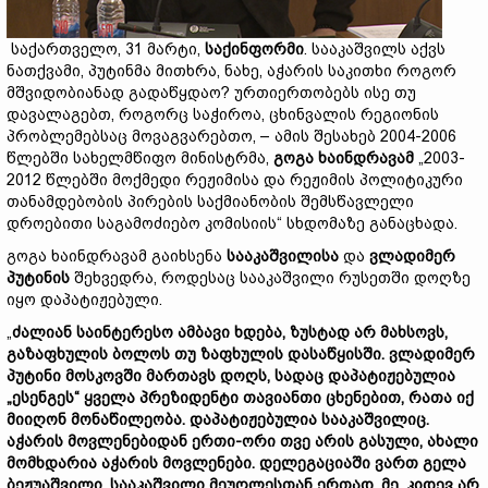
საქართველო, 31 მარტი,
საქინფორმი
. სააკაშვილს აქვს
ნათქვამი, პუტინმა მითხრა, ნახე, აჭარის საკითხი როგორ
მშვიდობიანად გადაწყდაო? ურთიერთობებს ისე თუ
დავალაგებთ, როგორც საჭიროა, ცხინვალის რეგიონის
პრობლემებსაც მოვაგვარებთო, – ამის შესახებ 2004-2006
წლებში სახელმწიფო მინისტრმა,
გოგა
ხაინდრავამ
„2003-
2012 წლებში მოქმედი რეჟიმისა და რეჟიმის პოლიტიკური
თანამდებობის პირების საქმიანობის შემსწავლელი
დროებითი საგამოძიებო კომისიის“ სხდომაზე განაცხადა.
გოგა ხაინდრავამ გაიხსენა
სააკაშვილისა
და
ვლადიმერ
პუტინის
შეხვედრა, როდესაც სააკაშვილი რუსეთში დოღზე
იყო დაპატიჟებული.
„
ძალიან
საინტერესო
ამბავი
ხდება,
ზუსტად
არ
მახსოვს,
გაზაფხულის
ბოლოს
თუ
ზაფხულის
დასაწყისში.
ვლადიმერ
პუტინი
მოსკოვში
მართავს
დოღს,
სადაც
დაპატიჟებულია
„
ესენგეს“
ყველა
პრეზიდენტი
თავიანთი
ცხენებით,
რათა
იქ
მიიღონ
მონაწილეობა.
დაპატიჟებულია
სააკაშვილიც.
აჭარის
მოვლენებიდან
ერთი-
ორი
თვე
არის
გასული,
ახალი
მომხდარია
აჭარის
მოვლენები.
დელეგაციაში
ვართ
გელა
ბეჟუაშვილი,
სააკაშვილი
მეუღლესთან
ერთად,
მე.
კიდევ
არ