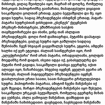
მახსოვს,
ვიღაც
შეიძლება
იყო,
მაგრამ
იმ
დოღზე,
რომელიც
მოსკოვის
ჰიპოდრომზე
გაიმართა,
მიპატიჟებული
ვიყავით
სააკაშვილი
ცოლთან
ერთად,
გელა
ბეჟუაშვილი
და
მე.
იყო
დიდი
სუფრა,
სადაც
პრეზიდენტები
ისხდნენ
ერთად,
პატარ-
პატარა
სუფრებთან
ვისხედით „
ესენგეს“
ქვეყნების
პრემიერ-
მინისტრები,
უშიშროების
საბჭოს
თავმჯდომარეები
და
ისინი,
ვინც
თან
ახლდათ
პრეზიდენტებს.
დოღი
რომ
დამთავრდა,
პუტინმა
დაპატიჟა
პრეზიდენტები,
ცალკე
სუფრა
იყო
გაშლილი
სადღაც
შენობაში.
ჩვენ
სხვაგან
გაგვიშალეს
სუფრა,
ეტყობა,
ამდენი
ხალხი
იქ
ვერ
ეტეოდა.
ძალიან
საინტერესო
იყო,
რომ
„
ელექტროქარი“
რომ
არის
პატარა,
ორადგილიანი,
გოლფის
მოედანზე
რომ
დადის,
ისეთი
იდგა
იქ,
გასასვლელზე
და
პუტინი
რომ
გავიდა,
სააკაშვილი
დაისვა
გვერდზე,
იქით
ალიევი
იყო,
ნაზარბაევი,
სხვებიც
იყვნენ,
ყველას
გვარი
არ
მახსოვს,
ძალიან
პატივცემული
პრეზიდენტები
იყვნენ.
დაახლოებით
ერთი
საათი,
საათ-
ნახევარი
გრძელდებოდა
სუფრა.
ჰიპოდრომი
პატარაა,
ამიტომ
ჩვენი
მანქანები
იქ
ვერ
შევიდა,
მარტო
პრეზიდენტების
მანქანები
იყო
შესული.
სააკაშვილი
ურეკავს
ბეჟუაშვილს,
რომელიც
გვერდზე
მიზის
და
ეუბნება,
ახლა
გამოვალ
მანქანით,
დამხვდით
და
მანქანაში
ჩამისხედითო.
დავხვდით,
ჩავსხედით
მანქანაში