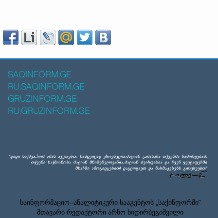
SAQINFORM.GE
RU.SAQINFORM.GE
GRUZINFORM.GE
RU.GRUZINFORM.GE
საინფორმაციო–ანალიტიკური სააგენტოს „საქინფორმი”
მთავარი რედაქტორი არნო ხიდირბეგიშვილი