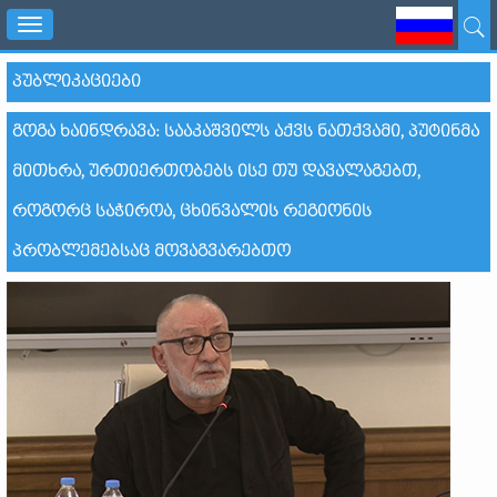
Toggle
navigation
ᲞᲣᲑᲚᲘᲙᲐᲪᲘᲔᲑᲘ
ᲒᲝᲒᲐ ᲮᲐᲘᲜᲓᲠᲐᲕᲐ: ᲡᲐᲐᲙᲐᲨᲕᲘᲚᲡ ᲐᲥᲕᲡ ᲜᲐᲗᲥᲕᲐᲛᲘ, ᲞᲣᲢᲘᲜᲛᲐ
ᲛᲘᲗᲮᲠᲐ, ᲣᲠᲗᲘᲔᲠᲗᲝᲑᲔᲑᲡ ᲘᲡᲔ ᲗᲣ ᲓᲐᲕᲐᲚᲐᲒᲔᲑᲗ,
ᲠᲝᲒᲝᲠᲪ ᲡᲐᲭᲘᲠᲝᲐ, ᲪᲮᲘᲜᲕᲐᲚᲘᲡ ᲠᲔᲒᲘᲝᲜᲘᲡ
ᲞᲠᲝᲑᲚᲔᲛᲔᲑᲡᲐᲪ ᲛᲝᲕᲐᲒᲕᲐᲠᲔᲑᲗᲝ