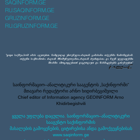
SAQINFORM.GE
RU.SAQINFORM.GE
GRUZINFORM.GE
RU.GRUZINFORM.GE
საინფორმაციო–ანალიტიკური სააგენტოს „საქინფორმი”
მთავარი რედაქტორი არნო ხიდირბეგიშვილი
Chief editor of Information agency GEOINFORM Arno
Khidirbegishvili
ყველა უფლება დაცულია. საინფორმაციო–ანალიტიკური
სააგენტო საქინფორმის
მასალების გამოყენების, ციტირებისა ანდა გამოქვეყნებისას
www.saqinform.ge