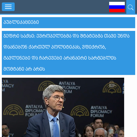
Toggle
navigation
ᲞᲣᲑᲚᲘᲙᲐᲪᲘᲔᲑᲘ
ᲯᲔᲤᲠᲘ ᲡᲐᲥᲡᲘ: ᲔᲕᲠᲝᲞᲔᲚᲔᲑᲛᲐ ᲓᲐ ᲨᲢᲐᲢᲔᲑᲛᲐ ᲗᲐᲕᲘ ᲣᲜᲓᲐ
ᲓᲐᲐᲜᲔᲑᲝᲜ ᲥᲐᲠᲗᲣᲚ ᲞᲝᲚᲘᲢᲘᲙᲐᲡ, ᲕᲤᲘᲥᲠᲝᲑ,
ᲒᲐᲕᲚᲔᲜᲔᲑᲘ ᲓᲐ ᲩᲐᲠᲔᲕᲔᲑᲘ ᲐᲠᲐᲜᲐᲘᲠᲘ ᲡᲐᲠᲒᲔᲑᲚᲘᲡ
ᲛᲝᲛᲢᲐᲜᲘ ᲐᲠ ᲐᲠᲘᲡ