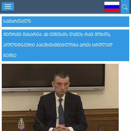
Toggle
navigation
ᲡᲐᲛᲐᲠᲗᲐᲚᲘ
ᲒᲘᲝᲠᲒᲘ ᲒᲐᲮᲐᲠᲘᲐ: 20 ᲘᲕᲜᲘᲡᲘᲡ ᲦᲐᲛᲔᲡ ᲠᲐᲪ ᲛᲝᲮᲓᲐ,
ᲞᲝᲚᲘᲢᲘᲙᲣᲠᲘ ᲞᲐᲡᲣᲮᲘᲡᲛᲒᲔᲑᲚᲝᲑᲐ ᲐᲠᲘᲡ ᲡᲠᲣᲚᲐᲓ
ᲩᲔᲛᲖᲔ