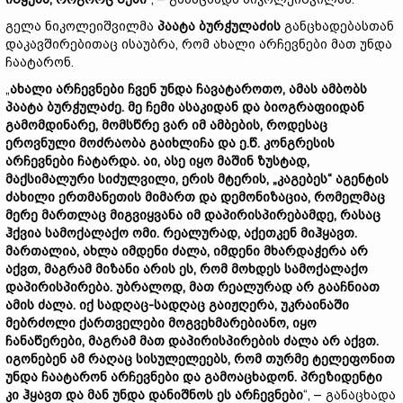
გელა ნიკოლეიშვილმა
პაატა ბურჭულაძის
განცხადებასთან
დაკავშირებითაც ისაუბრა, რომ ახალი არჩევნები მათ უნდა
ჩაატარონ.
„
ახალი არჩევნები ჩვენ უნდა ჩავატაროთო, ამას ამბობს
პაატა ბურჭულაძე. მე ჩემი ასაკიდან და ბიოგრაფიიდან
გამომდინარე, მომსწრე ვარ იმ ამბების, როდესაც
ეროვნული მოძრაობა გაიხლიჩა და ე.წ. კონგრესის
არჩევნები ჩატარდა. აი, ასე იყო მაშინ ზუსტად,
მაქსიმალური სიძულვილი, ერის მტერის, „კაგებეს“ აგენტის
ძახილი ერთმანეთის მიმართ და დემონიზაცია, რომელმაც
მერე მართლაც მიგვიყვანა იმ დაპირისპირებამდე, რასაც
ჰქვია სამოქალაქო ომი. რეალურად, აქეთკენ მიჰყავთ.
მართალია, ახლა იმდენი ძალა, იმდენი მხარდაჭერა არ
აქვთ, მაგრამ მიზანი არის ეს, რომ მოხდეს სამოქალაქო
დაპირისპირება. უბრალოდ, მათ რეალურად არ გააჩნიათ
ამის ძალა. იქ სადღაც-სადღაც გაიჟღერა, უკრაინაში
მებრძოლი ქართველები მოგვეხმარებიანო, იყო
ჩანაწერები, მაგრამ მათ დაპირისპირების ძალა არ აქვთ.
იგონებენ ამ რაღაც სისულელეებს, რომ თურმე ტელეფონით
უნდა ჩაატარონ არჩევნები და გამოაცხადონ. პრეზიდენტი
კი ჰყავთ და მან უნდა დანიშნოს ეს არჩევნები
“, – განაცხადა