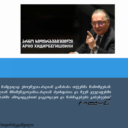
 ხიდირბეგიშვილი