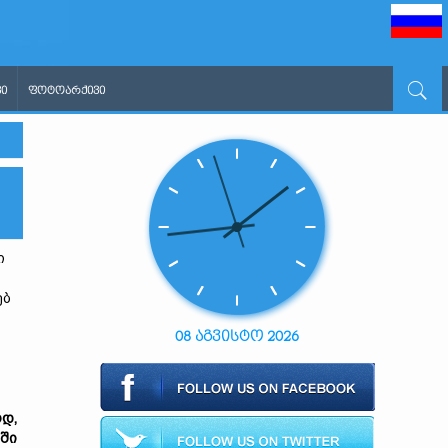
Ი
ᲤᲝᲢᲝᲐᲠᲥᲘᲕᲘ
ი
ებ
08 აგვისტო 2026
ოდ,
რში