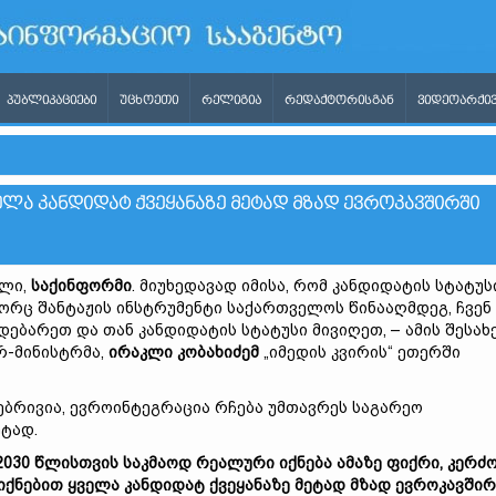
ᲞᲣᲑᲚᲘᲙᲐᲪᲘᲔᲑᲘ
ᲣᲪᲮᲝᲔᲗᲘ
ᲠᲔᲚᲘᲒᲘᲐ
ᲠᲔᲓᲐᲥᲢᲝᲠᲘᲡᲒᲐᲜ
ᲕᲘᲓᲔᲝᲐᲠᲥᲘᲕ
ᲕᲔᲚᲐ ᲙᲐᲜᲓᲘᲓᲐᲢ ᲥᲕᲔᲧᲐᲜᲐᲖᲔ ᲛᲔᲢᲐᲓ ᲛᲖᲐᲓ ᲔᲕᲠᲝᲙᲐᲕᲨᲘᲠᲨᲘ
ილი,
საქინფორმი
. მიუხედავად იმისა, რომ კანდიდატის სტატუს
ორც შანტაჟის ინსტრუმენტი საქართველოს წინააღმდეგ, ჩვენ
დებარეთ და თან კანდიდატის სტატუსი მივიღეთ, – ამის შესახ
რ-მინისტრმა,
ირაკლი კობახიძემ
„იმედის კვირის“ ეთერში
ებრივია, ევროინტეგრაცია რჩება უმთავრეს საგარეო
ტად.
2030 წლისთვის საკმაოდ რეალური იქნება ამაზე ფიქრი, კერძ
იქნებით ყველა კანდიდატ ქვეყანაზე მეტად მზად ევროკავში