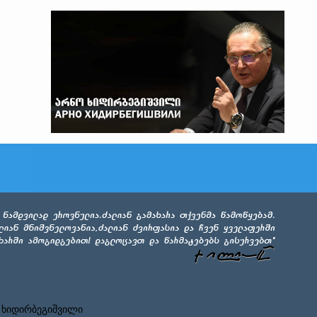
 ხიდირბეგიშვილი