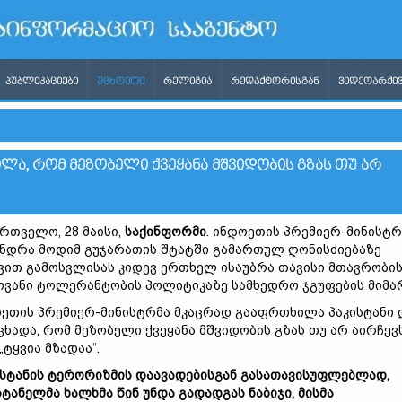
ᲞᲣᲑᲚᲘᲙᲐᲪᲘᲔᲑᲘ
ᲣᲪᲮᲝᲔᲗᲘ
ᲠᲔᲚᲘᲒᲘᲐ
ᲠᲔᲓᲐᲥᲢᲝᲠᲘᲡᲒᲐᲜ
ᲕᲘᲓᲔᲝᲐᲠᲥᲘᲕ
ᲚᲐ, ᲠᲝᲛ ᲛᲔᲖᲝᲑᲔᲚᲘ ᲥᲕᲔᲧᲐᲜᲐ ᲛᲨᲕᲘᲓᲝᲑᲘᲡ ᲒᲖᲐᲡ ᲗᲣ ᲐᲠ
რთველო, 28 მაისი,
საქინფორმი
. ინდოეთის პრემიერ-მინისტრ
ნდრა მოდიმ გუჯარათის შტატში გამართულ ღონისძიებაზე
ვით გამოსვლისას კიდევ ერთხელ ისაუბრა თავისი მთავრობი
ვანი ტოლერანტობის პოლიტიკაზე სამხედრო ჯგუფების მიმა
ეთის პრემიერ-მინისტრმა მკაცრად გააფრთხილა პაკისტანი 
ცხადა, რომ მეზობელი ქვეყანა მშვიდობის გზას თუ არ აირჩევს
„ტყვია მზადაა“.
ისტანის ტერორიზმის დაავადებისგან გასათავისუფლებლად,
სტანელმა ხალხმა წინ უნდა გადადგას ნაბიჯი, მისმა