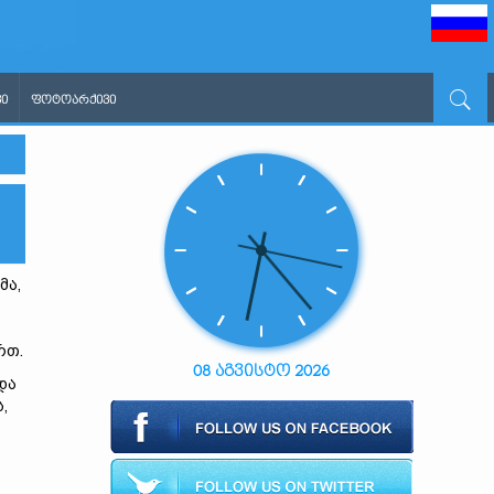
Ი
ᲤᲝᲢᲝᲐᲠᲥᲘᲕᲘ
მა,
ს
რთ.
08 აგვისტო 2026
და
,