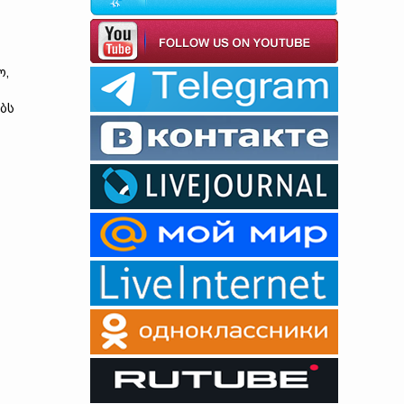
ო,
ბს