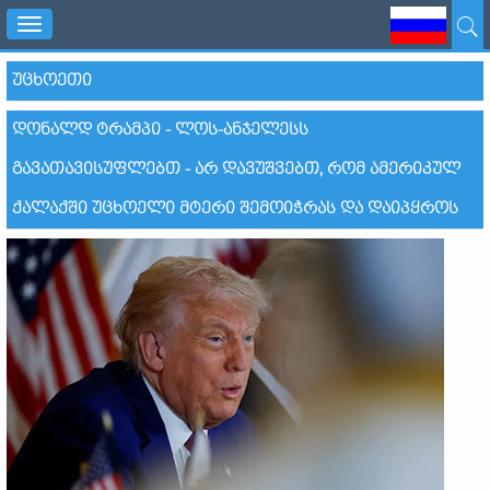
Toggle
navigation
ᲣᲪᲮᲝᲔᲗᲘ
ᲓᲝᲜᲐᲚᲓ ᲢᲠᲐᲛᲞᲘ - ᲚᲝᲡ-ᲐᲜᲯᲔᲚᲔᲡᲡ
ᲒᲐᲕᲐᲗᲐᲕᲘᲡᲣᲤᲚᲔᲑᲗ - ᲐᲠ ᲓᲐᲕᲣᲨᲕᲔᲑᲗ, ᲠᲝᲛ ᲐᲛᲔᲠᲘᲙᲣᲚ
ᲥᲐᲚᲐᲥᲨᲘ ᲣᲪᲮᲝᲔᲚᲘ ᲛᲢᲔᲠᲘ ᲨᲔᲛᲝᲘᲭᲠᲐᲡ ᲓᲐ ᲓᲐᲘᲞᲧᲠᲝᲡ