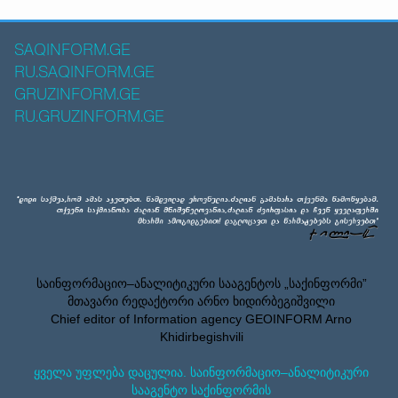
SAQINFORM.GE
RU.SAQINFORM.GE
GRUZINFORM.GE
RU.GRUZINFORM.GE
საინფორმაციო–ანალიტიკური სააგენტოს „საქინფორმი”
მთავარი რედაქტორი არნო ხიდირბეგიშვილი
Chief editor of Information agency GEOINFORM Arno
Khidirbegishvili
ყველა უფლება დაცულია. საინფორმაციო–ანალიტიკური
სააგენტო საქინფორმის