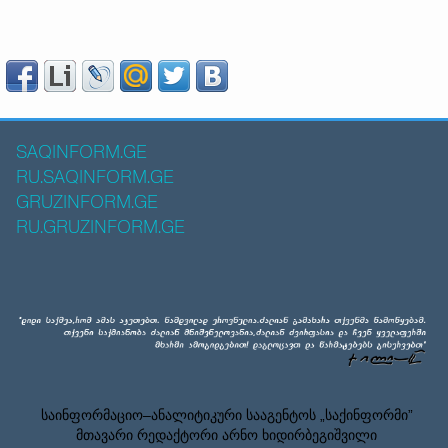
SAQINFORM.GE
RU.SAQINFORM.GE
GRUZINFORM.GE
RU.GRUZINFORM.GE
საინფორმაციო–ანალიტიკური სააგენტოს „საქინფორმი”
მთავარი რედაქტორი არნო ხიდირბეგიშვილი