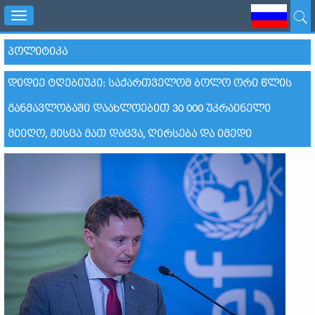
Toggle
navigation
ᲞᲝᲚᲘᲢᲘᲙᲐ
ᲓᲘᲓᲘᲔ ᲢᲦᲔᲑᲘᲣᲙᲘ: ᲡᲐᲥᲐᲠᲗᲕᲔᲚᲝᲛ ᲑᲝᲚᲝ ᲝᲠᲘ ᲬᲚᲘᲡ
ᲒᲐᲜᲛᲐᲕᲚᲝᲑᲐᲨᲘ ᲓᲐᲐᲮᲚᲝᲔᲑᲘᲗ 30 000 ᲣᲙᲠᲐᲘᲜᲔᲚᲘ
ᲛᲘᲘᲦᲝ, ᲛᲘᲡᲪᲐ ᲛᲐᲗ ᲓᲐᲪᲕᲐ, ᲦᲘᲠᲡᲔᲑᲐ ᲓᲐ ᲘᲛᲔᲓᲘ