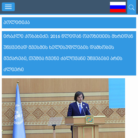
Toggle
navigation
ᲞᲝᲚᲘᲢᲘᲙᲐ
ᲘᲠᲐᲙᲚᲘ ᲙᲝᲑᲐᲮᲘᲫᲔ: 2016 ᲬᲚᲘᲓᲐᲜ ᲝᲞᲝᲖᲘᲪᲘᲘᲡ ᲛᲮᲠᲘᲓᲐᲜ
ᲣᲬᲧᲕᲔᲢᲐᲓ ᲒᲕᲔᲡᲛᲘᲡ ᲮᲔᲚᲘᲡᲣᲤᲚᲔᲑᲘᲡ ᲓᲐᲛᲮᲝᲑᲘᲡ
ᲛᲣᲥᲐᲠᲔᲑᲘ, ᲗᲣᲛᲪᲐ ᲩᲕᲔᲜᲘ ᲫᲐᲚᲝᲕᲐᲜᲘ ᲣᲬᲧᲔᲑᲔᲑᲘ ᲐᲠᲘᲡ
ᲫᲚᲘᲔᲠᲘ