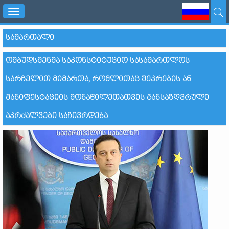
Toggle
navigation
ᲡᲐᲛᲐᲠᲗᲐᲚᲘ
ᲝᲛᲑᲣᲓᲡᲛᲔᲜᲛᲐ ᲡᲐᲙᲝᲜᲡᲢᲘᲢᲣᲪᲘᲝ ᲡᲐᲡᲐᲛᲐᲠᲗᲚᲝᲡ
ᲡᲐᲠᲩᲔᲚᲘᲗ ᲛᲘᲛᲐᲠᲗᲐ, ᲠᲝᲛᲚᲘᲗᲐᲪ ᲨᲔᲙᲠᲔᲑᲘᲡ ᲐᲜ
ᲛᲐᲜᲘᲤᲔᲡᲢᲐᲪᲘᲘᲡ ᲛᲝᲜᲐᲬᲘᲚᲔᲗᲐᲗᲕᲘᲡ ᲒᲐᲜᲡᲐᲖᲦᲕᲠᲣᲚᲘ
ᲐᲙᲠᲫᲐᲚᲕᲔᲑᲘ ᲡᲐᲩᲘᲕᲠᲓᲔᲑᲐ