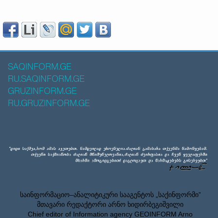
SAQINFORM.GE
RU.SAQINFORM.GE
GRUZINFORM.GE
RU.GRUZINFORM.GE
საინფორმაციო–ანალიტიკური სააგენტოს „საქინფორმი”
მთავარი რედაქტორი არნო ხიდირბეგიშვილი
Chief editor of Information agency GEOINFORM Arno