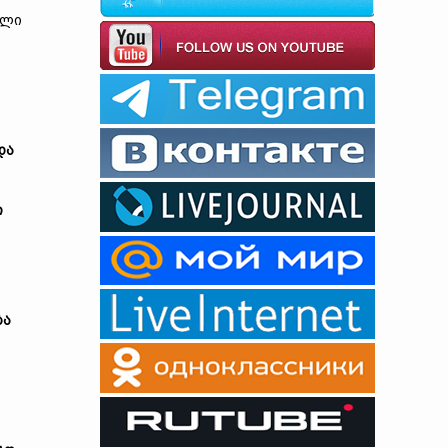
ული
და
ი
ბა