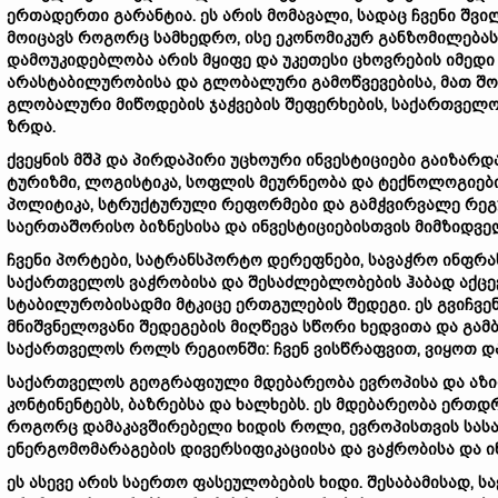
ერთადერთი
გარანტია
.
ეს
არის
მომავალი
,
სადაც
ჩვენი
შვი
მოიცავს
როგორც
სამხედრო
,
ისე
ეკონომიკურ
განზომილებას
დამოუკიდებლობა
არის
მყიფე
და
უკეთესი
ცხოვრების
იმედი
არასტაბილურობისა
და
გლობალური
გამოწვევებისა
,
მათ
შო
გლობალური
მიწოდების
ჯაჭვების
შეფერხების
,
საქართველ
ზრდა
.
ქვეყნის
მშპ
და
პირდაპირი
უცხოური
ინვესტიციები
გაიზარდ
ტურიზმი
,
ლოგისტიკა
,
სოფლის
მეურნეობა
და
ტექნოლოგიებ
პოლიტიკა
,
სტრუქტურული
რეფორმები
და
გამჭვირვალე
რეგ
საერთაშორისო
ბიზნესისა
და
ინვესტიციებისთვის
მიმზიდვე
ჩვენი
პორტები
,
სატრანსპორტო
დერეფნები
,
სავაჭრო
ინფრა
საქართველოს
ვაჭრობისა
და
შესაძლებლობების
ჰაბად
აქცე
სტაბილურობისადმი
მტკიცე
ერთგულების
შედეგი
.
ეს
გვიჩვე
მნიშვნელოვანი
შედეგების
მიღწევა
სწორი
ხედვითა
და
გამ
საქართველოს
როლს
რეგიონში
:
ჩვენ
ვისწრაფვით
,
ვიყოთ
დ
საქართველოს
გეოგრაფიული
მდებარეობა
ევროპისა
და
აზი
კონტინენტებს
,
ბაზრებსა
და
ხალხებს
.
ეს
მდებარეობა
ერთდ
როგორც
დამაკავშირებელი
ხიდის
როლი
,
ევროპისთვის
სას
ენერგომომარაგების
დივერსიფიკაციისა
და
ვაჭრობისა
და
ი
ეს
ასევე
არის
საერთო
ფასეულობების
ხიდი
.
შესაბამისად
,
ს