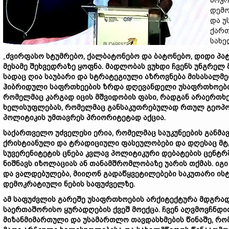
ბოჭო
დემო
და უ
ქართ
სახე
„
ძვირფასო
სტუმრებო
,
ქალბატონებო
და
ბატონებო
,
დიდი
პა
მესამე
შეხვედრაზე
ყოფნა
.
მადლობას
ვუხდი
ჩვენს
უნგრელ
სადაც
ღია
საუბარი
და
სტრატეგიული
აზროვნება
მისასალმ
ჰიბრიდული
საფრთხეების
ზრდა
დღევანდელი
უსაფრთხოებ
რომელმაც
კარგად
იცის
მშვიდობის
ფასი
,
რადგან
არაერთხ
ხელისუფლებას
,
რომელმაც
განსაკუთრებულად
რთულ
გეოპ
პოლიტიკის
უმთავრეს
პრიორიტეტად
აქცია
.
საქართველო
უძველესი
ერია
,
რომელმაც
საუკუნეების
განმა
ქრისტიანული
და
ტრადიციული
ფასეულობები
და
დღესაც
მტ
სუვერენიტეტის
ცნება
კვლავ
პოლიტიკური
დებატების
ცენტრ
ნიშნავს
იზოლაციას
ან
თანამშრომლობაზე
უარის
თქმას
.
იგი
და
ვალდებულება
,
მიიღონ
გადაწყვეტილებები
საკუთარი
ის
დემოკრატიული
ნების
საფუძველზე
.
ამ
საფუძვლის
გარეშე
უსაფრთხოების
არქიტექტურა
მდგრა
საერთაშორისო
ყურადღების
ქვეშ
მოექცა
.
ჩვენ
აღვმოვჩნდი
მიზანმიმართული
და
უსამართლო
თავდასხმების
წინაშე
,
რო