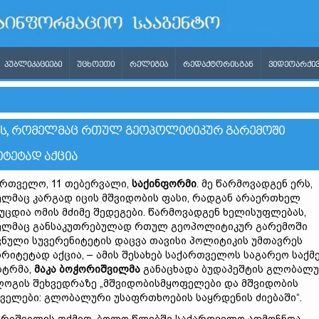
ᲞᲣᲑᲚᲘᲙᲐᲪᲘᲔᲑᲘ
ᲣᲪᲮᲝᲔᲗᲘ
ᲠᲔᲚᲘᲒᲘᲐ
ᲠᲔᲓᲐᲥᲢᲝᲠᲘᲡᲒᲐᲜ
ᲕᲘᲓᲔᲝᲐᲠᲥᲘᲕ
ᲑᲐᲡ, ᲠᲝᲛᲔᲚᲛᲐᲪ ᲠᲗᲣᲚ ᲒᲔᲝᲞᲝᲚᲘᲢᲘᲙᲣᲠ ᲒᲐᲠᲔᲛᲝᲨᲘ
ᲢᲔᲢᲐᲓ ᲐᲥᲪᲘᲐ
რთველო, 11 თებერვალი,
საქინფორმი
. მე წარმოვადგენ ერს,
ლმაც კარგად იცის მშვიდობის ფასი, რადგან არაერთხელ
უცდია ომის მძიმე შედეგები. წარმოვადგენ ხელისუფლებას,
ლმაც განსაკუთრებულად რთულ გეოპოლიტიკურ გარემოში
ნული სუვერენიტეტის დაცვა თავისი პოლიტიკის უმთავრეს
რიტეტად აქცია, – ამის შესახებ საქართველოს საგარეო საქმ
სტრმა,
მაკა
ბოჭორიშვილმა
განაცხადა ბუდაპეშტის გლობალ
ოგის შეხვედრაზე „მშვიდობისმყოფელები და მშვიდობის
ველები: გლობალური უსაფრთხოების საყრდენის ძიებაში“.