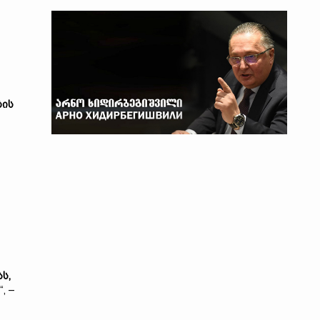
ბის
ას
,
“, –