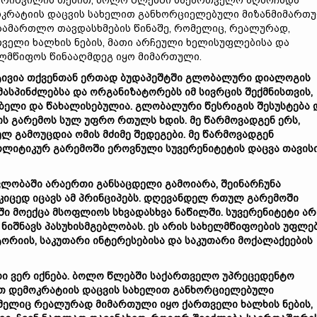
რიშვილის თქმით, ბოლო წლებში საქართველო აღმოჩნდა
კრატიის დაცვის სახელით განხორციელებული მიზანმიმართ
სამართლო თავდასხმების წინაშე, რომელიც, რეალურად,
ველი ხალხის ნების, მათი არჩეული ხელისუფლებისა და
ლმწიფოს წინააღმდეგ იყო მიმართული.
ტივია
თქვენთან
ერთად
ბუდაპეშტში
გლობალური
დიალოგის
მასპინძლებსა
და
ორგანიზატორებს
იმ
სივრცის
შექმნისთვის
,
ებელი
და
წახალისებულია
.
გლობალური
წესრიგის
შესუსტება
ის
გარემოს
სულ
უფრო
რთულს
ხდის
.
მე
წარმოვადგენ
ერს
,
ელ
გამოუცდია
ომის
მძიმე
შედეგები
.
მე
წარმოვადგენ
ოლიტიკურ
გარემოში
ეროვნული
სუვერენიტეტის
დაცვა
თავის
ვლობაში
არაერთი
განსაცდელი
გამოიარა
,
შეინარჩუნა
კიცედ
იცავს
ამ
პრინციპებს
.
დღევანდელ
რთულ
გარემოში
ში
მოექცა
მსოფლიოს
სხვადასხვა
ნაწილში
.
სუვერენიტეტი
არ
ნიშნავს
პასუხისმგებლობას
.
ეს
არის
სახელმწიფოების
უფლე
ტორიის
,
საკუთარი
ინტერესებისა
და
საკუთარი
მოქალაქეების
დი
ვერ
იქნება
.
ბოლო
წლებში
საქართველო
უპრეცედენტო
თ
დემოკრატიის
დაცვის
სახელით
განხორციელებული
მელიც
რეალურად
მიმართული
იყო
ქართველი
ხალხის
ნების
,