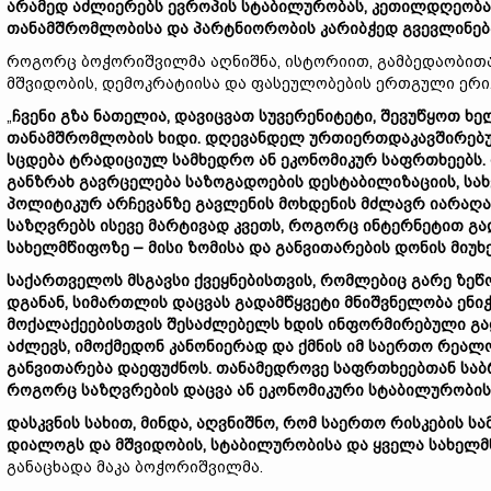
არამედ
აძლიერებს
ევროპის
სტაბილურობას
,
კეთილდღეობა
თანამშრომლობისა
და
პარტნიორობის
კარიბჭედ
გვევლინებ
როგორც ბოჭორიშვილმა აღნიშნა, ისტორიით, გამბედაობით
მშვიდობის, დემოკრატიისა და ფასეულობების ერთგული ერი
„
ჩვენი
გზა
ნათელია
,
დავიცვათ
სუვერენიტეტი
,
შევუწყოთ
ხე
თანამშრომლობის
ხიდი
.
დღევანდელ
ურთიერთდაკავშირებ
სცდება
ტრადიციულ
სამხედრო
ან
ეკონომიკურ
საფრთხეებს
.
განზრახ
გავრცელება
საზოგადოების
დესტაბილიზაციის
,
სა
პოლიტიკურ
არჩევანზე
გავლენის
მოხდენის
მძლავრ
იარაღ
საზღვრებს
ისევე
მარტივად
კვეთს
,
როგორც
ინტერნეტით
გა
სახელმწიფოზე
–
მისი
ზომისა
და
განვითარების
დონის
მიუხ
საქართველოს
მსგავსი
ქვეყნებისთვის
,
რომლებიც
გარე
ზეწ
დგანან
,
სიმართლის
დაცვას
გადამწყვეტი
მნიშვნელობა
ენი
მოქალაქეებისთვის
შესაძლებელს
ხდის
ინფორმირებული
გა
აძლევს
,
იმოქმედონ
კანონიერად
და
ქმნის
იმ
საერთო
რეალო
განვითარება
დაეფუძნოს
.
თანამედროვე
საფრთხეებთან
სა
როგორც
საზღვრების
დაცვა
ან
ეკონომიკური
სტაბილურობის
დასკვნის
სახით
,
მინდა
,
აღვნიშნო
,
რომ
საერთო
რისკების
სა
დიალოგს
და
მშვიდობის
,
სტაბილურობისა
და
ყველა
სახელმ
განაცხადა მაკა ბოჭორიშვილმა.