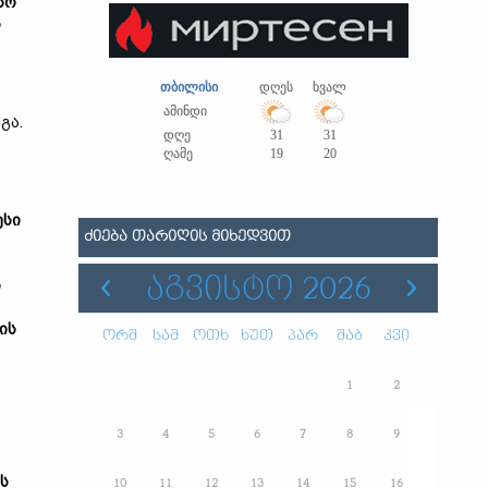
სო
ს
თბილისი
დღეს
ხვალ
ამინდი
გა.
დღე
31
31
ღამე
19
20
ესი
ᲫᲘᲔᲑᲐ ᲗᲐᲠᲘᲦᲘᲡ ᲛᲘᲮᲔᲓᲕᲘᲗ
ᲐᲒᲕᲘᲡᲢᲝ 2026
ი
ის
ორშ
სამ
ოთხ
ხუთ
პარ
შაბ
კვი
1
2
3
4
5
6
7
8
9
ს
10
11
12
13
14
15
16