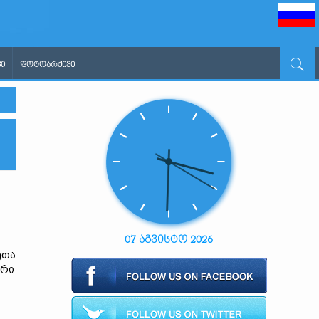
Ი
ᲤᲝᲢᲝᲐᲠᲥᲘᲕᲘ
07 აგვისტო 2026
ეთა
ური