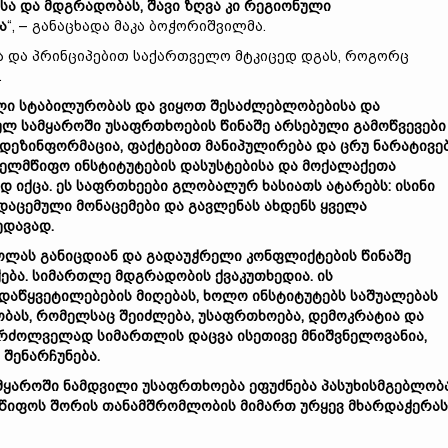
სა
და
მდგრადობას
,
შავი
ზღვა
კი
რეგიონული
ა
“, – განაცხადა მაკა ბოჭორიშვილმა.
ა და პრინციპებით საქართველო მტკიცედ დგას, როგორც
.
ლი
სტაბილურობას
და
ვიყოთ
შესაძლებლობებისა
და
ულ
სამყაროში
უსაფრთხოების
წინაშე
არსებული
გამოწვევები
დეზინფორმაცია
,
ფაქტებით
მანიპულირება
და
ცრუ
ნარატივე
ხელმწიფო
ინსტიტუტების
დასუსტებისა
და
მოქალაქეთა
ად
იქცა
.
ეს
საფრთხეები
გლობალურ
ხასიათს
ატარებს
:
ისინი
დაცემული
მონაცემები
და
გავლენას
ახდენს
ყველა
ედავად
.
ოლას
განიცდიან
და
გადაუჭრელი
კონფლიქტების
წინაშე
ჭება
.
სიმართლე
მდგრადობის
ქვაკუთხედია
.
ის
დაწყვეტილებების
მიღებას
,
ხოლო
ინსტიტუტებს
საშუალებას
ბას
,
რომელსაც
შეიძლება
,
უსაფრთხოება
,
დემოკრატია
და
ბრძოლველად
სიმართლის
დაცვა
ისეთივე
მნიშვნელოვანია
,
შენარჩუნება
.
მყაროში
ნამდვილი
უსაფრთხოება
ეფუძნება
პასუხისმგებლობ
წიფოს
შორის
თანამშრომლობის
მიმართ
ურყევ
მხარდაჭერას