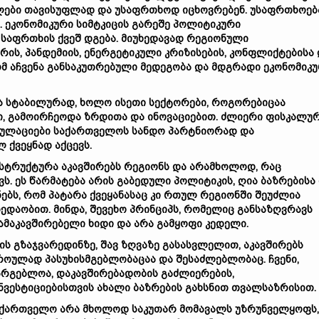
ლები
თავისუფლად
და
უსაფრთხოდ
იცხოვრებენ
.
უსაფრთხოებ
.
ეკონომიკური
სიმტკიცის
გარეშე
პოლიტიკური
საფრთხის
ქვეშ
დგება
.
მიუხედავად
რეგიონული
რის
,
პანდემიის
,
ენერგეტიკული
კრიზისების
,
კონფლიქტებისა
ომ
აჩვენა
განსაკუთრებული
მედეგობა
და
მდგრადი
ეკონომიკ
ა
სტაბილურად
,
ხოლო
ისეთი
სექტორები
,
როგორებიცაა
ი
,
გამოირჩეოდა
ზრდითა
და
ინოვაციებით
.
ძლიერი
ფისკალუ
ულაციები
საქართველოს
სანდო
პარტნიორად
და
ლ
ქვეყნად
აქცევს
.
სტრუქტურა
აკავშირებს
რეგიონს
და
არამხოლოდ
,
რაც
ვს
.
ეს
წარმატება
არის
გაბედული
პოლიტიკის
,
ღია
ბაზრებისა
ნებს
,
რომ
პატარა
ქვეყანასაც
კი
რთულ
რეგიონში
შეუძლია
ბედაობით
.
მინდა
,
შევეხო
პრინციპს
,
რომელიც
განსაზღვრავს
ამაკავშირებელი
ხიდი
და
არა
გამყოფი
კედელი
.
ის
გზაჯვარედინზე
,
შავ
ზღვაზე
გასასვლელით
,
აკავშირებს
როულად
პასუხისმგებლობაცაა
და
შესაძლებლობაც
.
ჩვენი
,
არგებლოა
,
დაკავშირებადობის
გაძლიერების
,
ნვესტიციებისთვის
ახალი
ბაზრების
გახსნით
თვალსაზრისით
.
აქართველო
არა
მხოლოდ
საკუთარ
მომავალს
უზრუნველყოფს
,