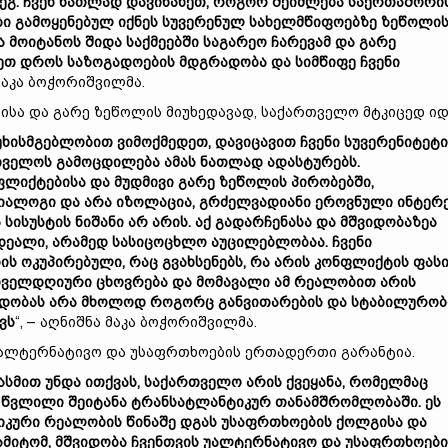
ეგ
.
ჩვენ
ნათლად
დავინახეთ
,
როგორ
შეიძლება
საერთაშორი
ბი
გამოყენებულ
იქნეს
სუვერენულ
სახელმწიფოებზე
ზეწოლი
ა
მოიტანოს
შიდა
საქმეებში
საგარეო
ჩარევამ
და
გარე
ეთ
დროს
საზოგადოების
მდგრადობა
და
სიმწიფე
ჩვენი
 მაკა ბოჭორიშვილმა.
ისა და გარე ზეწოლის მიუხედავად, საქართველო მტკიცედ იდ
უხისმგებლობით
ვიმოქმედეთ
,
დავიცავით
ჩვენი
სუვერენიტეტი
თველოს
გამოცდილება
ამას
ნათლად
ადასტურებს
.
ფლიქტებისა
და
მუდმივი
გარე
ზეწოლის
პირობებში
,
იალოგი
და
არა
იზოლაცია
,
გრძელვადიანი
ეროვნული
ინტერ
ა
სისუსტის
ნიშანი
არ
არის
.
აქ
გადარჩენასა
და
მშვიდობაზეა
დეალი
,
არამედ
სასიცოცხლო
აუცილებლობაა
.
ჩვენი
ის
ოკუპირებული
,
რაც
გვახსენებს
,
რა
არის
კონფლიქტის
ფას
ოველდღიური
ცხოვრება
და
მომავალი
ამ
რეალობით
არის
იდობას
არა
მხოლოდ
როგორც
განვითარების
და
სტაბილურობ
ვს
“, – აღნიშნა მაკა ბოჭორიშვილმა.
უალტერნატივო და უსაფრთხოების ერთადერთი გარანტია.
ასმით
უნდა
ითქვას
,
საქართველო
არის
ქვეყანა
,
რომელმაც
წვლილი
შეიტანა
ტრანსატლანტიკურ
თანამშრომლობაში
.
ეს
იკური
რეალობის
წინაშე
დგას
უსაფრთხოების
ქოლგისა
და
ამიტომ
,
მშვიდობა
ჩვენთვის
უალტერნატივო
და
უსაფრთხოები