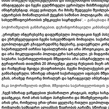
მათი
არჩეული
ხელისუფლებისა
და
სახელმწიფოს
წინააღმდ
ინსტიტუტები
და
ჩვენი
გულწრფელი
ევროპული
მისწრაფებე
ინსტრუმენტად
.
ასევე
ვიხილეთ
,
რა
მძიმე
შედეგები
შეიძლებ
აქტორების
მონაწილეობამ
ქვეყნის
საშინაო
პოლიტიკაში
.
ას
სახელმწიფოებრიობის
უმტკიცესი
საყრდენია
“, – განაცხადა
ბოჭორიშვილის განმარტებით, დეზინფორმაციული კამპანიებ
„
ეროვნულ
ინტერესებზე
დაფუძნებული
პოლიტიკით
ჩვენ
პას
და
უზრუნველვყავით
ჩვენი
სახელმწიფოს
მომავალი
.
საქარ
გეოპოლიტიკურ
გზაჯვარედინზე
მდებარე
,
გადაუჭრელი
კონ
საქართველომ
აირჩია
სტაბილურობა
და
არა
პროვოკაცია
,
დ
და
არა
მოკლევადიანი
პოლიტიკური
სარგებელი
.
ეს
მიდგომ
საუბარი
.
საქართველოსთვის
მშვიდობა
არა
აბსტრაქტული
ი
ტერიტორიის
თითქმის
20
პროცენტი
კვლავ
რუსეთის
მიერ
არ
და
რამდენად
მყიფეა
უსაფრთხოება
.
ჩვენი
მოქალაქეების
ყ
განსაზღვრული
.
სწორედ
ამიტომ
საქართველო
აფასებს
მშვ
გზას
,
არამედ
როგორც
მორალურ
და
სტრატეგიულ
იმპერატი
მაკა ბოჭორიშვილის თქმით, მშვიდობა საქართველოსთვის 
„
ჩვენ
ხშირად
ვაწყდებით
უსამართლო
კრიტიკას
,
თუმცა
ხაზგ
დაამტკიცა
,
რომ
არის
სანდო
პარტნიორი
და
მნიშვნელოვანი
არის
ერი
,
რომელიც
ერთ
-
ერთი
ყველაზე
რთული
გეოპოლიტ
რომელიმე
სამხედრო
ალიანსის
წევრობის
გარეშე
.
სწორედ