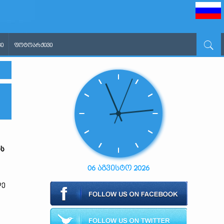
Ი
ᲤᲝᲢᲝᲐᲠᲥᲘᲕᲘ
ის
06 აგვისტო 2026
ლე