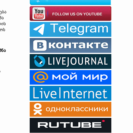
ება
მა
ლის
ლოს
მნა
თ