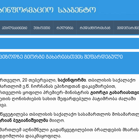
ᲞᲣᲑᲚᲘᲙᲐᲪᲘᲔᲑᲘ
ᲣᲪᲮᲝᲔᲗᲘ
ᲠᲔᲚᲘᲒᲘᲐ
ᲠᲔᲓᲐᲥᲢᲝᲠᲘᲡᲒᲐᲜ
ᲕᲘᲓᲔᲝᲐᲠᲥᲘᲕ
ᲔᲞᲘᲖᲝᲓᲖᲔ ᲒᲘᲝᲠᲒᲘ ᲒᲐᲮᲐᲠᲘᲐᲡᲗᲕᲘᲡ ᲨᲔᲤᲐᲠᲓᲔᲑᲣᲚᲘ
რთველო, 20 თებერვალი,
საქინფორმი
. თბილისის საქალაქო
მართლომ ე.წ. ჩორჩანას ეპიზოდთან დაკავშირებით,
რთველოს ყოფილი პრემიერ-მინისტრის
გიორგი გახარიასთვ
ეთის ღონისძიების სახით შეფარდებული პატიმრობა ძალაში
ვა.
წყვეტილება თბილისის საქალაქო სასამართლოს მოსამართ
რიან ბუგიანიშვილმა
მიიღო.
მართლემ აღნიშნული გადაწყვეტილებით ბრალდების მხარის
დგომლობა დააკმაყოფილა.