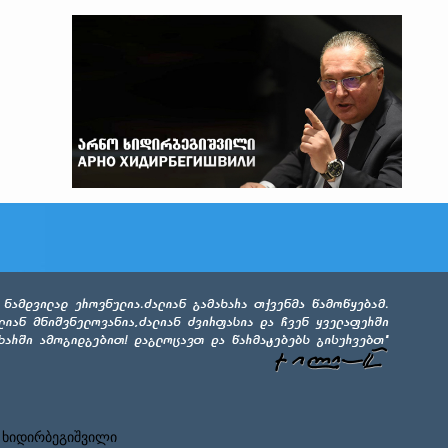
 ხიდირბეგიშვილი