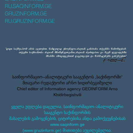
RU.SAQINFORM.GE
GRUZINFORM.GE
RU.GRUZINFORM.GE
საინფორმაციო–ანალიტიკური სააგენტოს „საქინფორმი”
მთავარი რედაქტორი არნო ხიდირბეგიშვილი
Chief editor of Information agency GEOINFORM Arno
Khidirbegishvili
ყველა უფლება დაცულია. საინფორმაციო–ანალიტიკური
სააგენტო საქინფორმის
მასალების გამოყენების, ციტირებისა ანდა გამოქვეყნებისას
www.saqinform.ge
(www.gruzinform.ge) მითითება აუცილებელია.