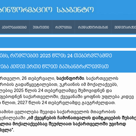
ᲞᲣᲑᲚᲘᲙᲐᲪᲘᲔᲑᲘ
ᲣᲪᲮᲝᲔᲗᲘ
ᲠᲔᲚᲘᲒᲘᲐ
ᲠᲔᲓᲐᲥᲢᲝᲠᲘᲡᲒᲐᲜ
ᲕᲘᲓᲔᲝᲐᲠᲥᲘᲕ
ᲔᲑᲡ, ᲠᲝᲛᲚᲔᲑᲘᲪ 2025 ᲬᲚᲘᲡ 24 ᲗᲔᲑᲔᲠᲕᲚᲐᲛᲓᲔ
ᲤᲚᲔᲑᲐ ᲙᲘᲓᲔᲕ ᲔᲠᲗᲘ ᲬᲚᲘᲗ ᲒᲐᲣᲮᲐᲜᲒᲠᲫᲚᲘᲕᲓᲐᲗ
რთველო, 26 თებერვალი,
საქინფორმი
. საქართველოს
რობის გადაწყვეტილებით, უკრაინის იმ მოქალაქეებს,
ებიც 2025 წლის 24 თებერვლამდე შემოვიდნენ და
ფებოდნენ საქართველოში, ქვეყანაში ყოფნის უფლება კიდევ
 წლით, 2027 წლის 24 თებერვლამდე გაუგრძელდათ.
ბამისი ცვლილება შევიდა საქართველოს მთავრობის
გენილებაში
„იმ ქვეყნების ჩამონათვალის დამტკიცების შესახე
ლთა მოქალაქეებსაც შეუძლიათ საქართველოში უვიზოდ
სვლა“.