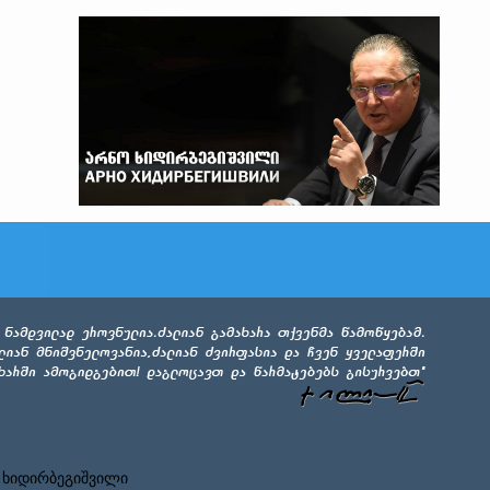
 ხიდირბეგიშვილი