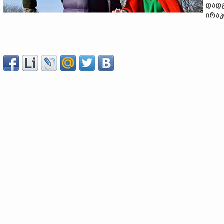
დადგ
ირაკ