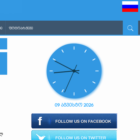
Ი
ᲤᲝᲢᲝᲐᲠᲥᲘᲕᲘ
09 აგვისტო 2026
ილ