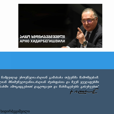
 ხიდირბეგიშვილი