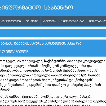
ᲞᲣᲑᲚᲘᲙᲐᲪᲘᲔᲑᲘ
ᲣᲪᲮᲝᲔᲗᲘ
ᲠᲔᲚᲘᲒᲘᲐ
ᲠᲔᲓᲐᲥᲢᲝᲠᲘᲡᲒᲐᲜ
ᲕᲘᲓᲔᲝᲐᲠᲥᲘᲕ
 ᲐᲠᲘᲐᲜ, ᲡᲐᲥᲐᲠᲗᲕᲔᲚᲝᲡ ᲙᲝᲜᲡᲢᲘᲢᲣᲪᲘᲘᲡᲐ ᲓᲐ
ᲐᲓ ᲘᲛᲝᲥᲛᲔᲓᲝᲜ
რთველო, 26 თებერვალი,
საქინფორმი
. მოქმედი კომერციული
ები ვალდებული არიან, იმოქმედონ კონსტიტუციისა და
ნმდებლობით დადგენილი ნორმების შესაბამისად, – ამის
ხებ საქართველოს ეროვნული ბანკის პრეზიდენტმა, ნათიამ
ავამ დიდი ბრიტანეთის მიერ
„იმედისა“
და
„პოსტივის“
ნქცირებასთან დაკავშირებით დასმულ კითხვაზე პასუხისას
ცხადა.
ავას თქმით, ქვეყანაში მოქმედი კომერციული ბანკები
ოადგენენ საქართველოს კანონმდებლობის მიხედვით შექმნ