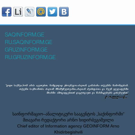
SAQINFORM.GE
RU.SAQINFORM.GE
GRUZINFORM.GE
RU.GRUZINFORM.GE
საინფორმაციო–ანალიტიკური სააგენტოს „საქინფორმი”
მთავარი რედაქტორი არნო ხიდირბეგიშვილი
Chief editor of Information agency GEOINFORM Arno
Khidirbegishvili