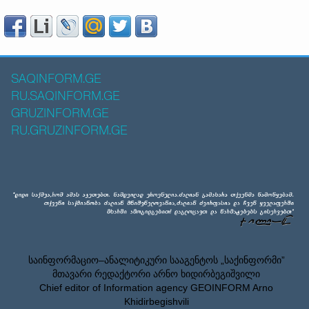
SAQINFORM.GE
RU.SAQINFORM.GE
GRUZINFORM.GE
RU.GRUZINFORM.GE
საინფორმაციო–ანალიტიკური სააგენტოს „საქინფორმი”
მთავარი რედაქტორი არნო ხიდირბეგიშვილი
Chief editor of Information agency GEOINFORM Arno
Khidirbegishvili