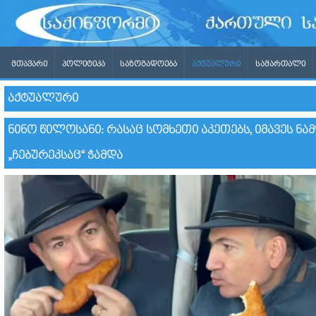
ᲛᲗᲐᲕᲐᲠᲘ
ᲞᲝᲚᲘᲢᲘᲙᲐ
ᲡᲐᲖᲝᲒᲐᲓᲝᲔᲑᲐ
ᲐᲥᲢᲣᲐᲚᲣᲠᲘ
ᲡᲐᲛᲐᲠᲗᲐᲚᲘ
ᲐᲥᲢᲣᲐᲚᲣᲠᲘ
ᲜᲘᲜᲝ ᲬᲘᲚᲝᲡᲐᲜᲘ: ᲠᲐᲡᲐᲪ ᲡᲝᲛᲮᲔᲗᲘ ᲐᲙᲔᲗᲔᲑᲡ, ᲘᲛᲐᲕᲔᲡ Ნ
„ᲩᲔᲑᲣᲠᲔᲙᲡᲐᲪ“ ᲭᲐᲛᲓᲐ