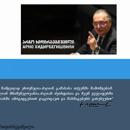
 ხიდირბეგიშვილი