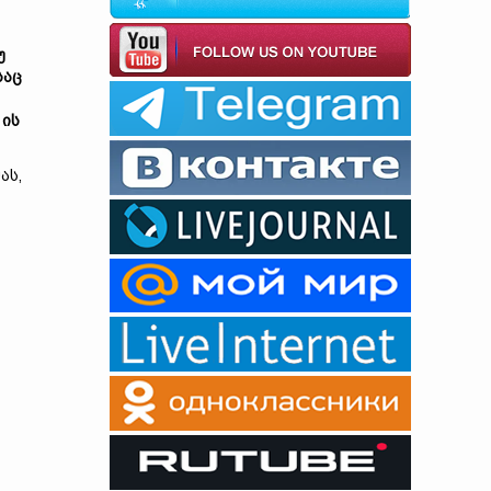
უ
საც
 ის
ას,