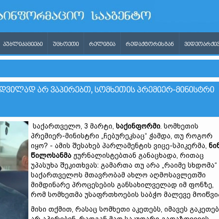
ᲞᲣᲑᲚᲘᲙᲐᲪᲘᲔᲑᲘ
ᲣᲪᲮᲝᲔᲗᲘ
ᲠᲔᲚᲘᲒᲘᲐ
ᲠᲔᲓᲐᲥᲢᲝᲠᲘᲡᲒᲐᲜ
ᲕᲘᲓᲔᲝᲐᲠᲥᲘᲕ
ᲐᲛᲓᲕᲘᲚᲐᲓ ᲐᲠ ᲕᲐᲞᲘᲠᲔᲑᲗ, ᲡᲝᲛᲮᲔᲗᲘᲡ ᲞᲠᲔᲛᲘᲔᲠ-ᲛᲘᲜᲘᲡᲢᲠᲘ
საქართველო, 3 მარტი,
საქინფორმი
. სომხეთის
პრემიერ-მინისტრი „ჩებურეკსაც“ ჭამდა, თუ როგორ
იყო? - ამის შესახებ პარლამენტის ვიცე-სპიკერმა,
ნი
წილოსანმა
ჟურნალისტებთან განაცხადა, რითაც
უპასუხა შეკითხვას: გამართა თუ არა „რაიმე სხდომა“
საქართველოს მთავრობამ ახლო აღმოსავლეთში
მიმდინარე პროცესების განსახილველად იმ ფონზე,
რომ სომხეთმა უსაფრთხოების საბჭო მალევე მოიწვი
მისი თქმით, რასაც სომხეთი აკეთებს, იმავეს გაკეთე