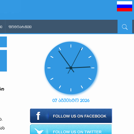
Ი
ᲤᲝᲢᲝᲐᲠᲥᲘᲕᲘ
ნო
07 აგვისტო 2026
ა.
ბას