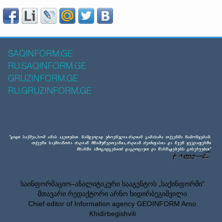
SAQINFORM.GE
RU.SAQINFORM.GE
GRUZINFORM.GE
RU.GRUZINFORM.GE
საინფორმაციო–ანალიტიკური სააგენტოს „საქინფორმი”
მთავარი რედაქტორი არნო ხიდირბეგიშვილი
Chief editor of Information agency GEOINFORM Arno
Khidirbegishvili