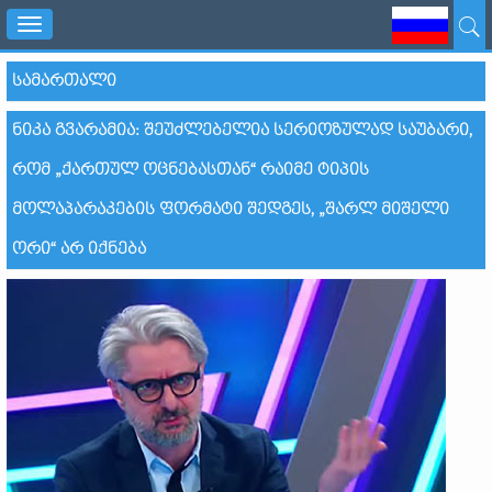
Toggle
navigation
ᲡᲐᲛᲐᲠᲗᲐᲚᲘ
ᲜᲘᲙᲐ ᲒᲕᲐᲠᲐᲛᲘᲐ: ᲨᲔᲣᲫᲚᲔᲑᲔᲚᲘᲐ ᲡᲔᲠᲘᲝᲖᲣᲚᲐᲓ ᲡᲐᲣᲑᲐᲠᲘ,
ᲠᲝᲛ „ᲥᲐᲠᲗᲣᲚ ᲝᲪᲜᲔᲑᲐᲡᲗᲐᲜ“ ᲠᲐᲘᲛᲔ ᲢᲘᲞᲘᲡ
ᲛᲝᲚᲐᲞᲐᲠᲐᲙᲔᲑᲘᲡ ᲤᲝᲠᲛᲐᲢᲘ ᲨᲔᲓᲒᲔᲡ, „ᲨᲐᲠᲚ ᲛᲘᲨᲔᲚᲘ
ᲝᲠᲘ“ ᲐᲠ ᲘᲥᲜᲔᲑᲐ