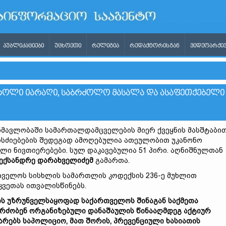
ᲞᲣᲑᲚᲘᲙᲐᲪᲘᲔᲑᲘ
ᲣᲪᲮᲝᲔᲗᲘ
ᲠᲔᲚᲘᲒᲘᲐ
ᲠᲔᲓᲐᲥᲢᲝᲠᲘᲡᲒᲐᲜ
ᲕᲘᲓᲔᲝᲐᲠᲥᲘᲕ
ᲠᲝᲚᲘ ᲘᲐᲠᲐᲦᲘ, ᲡᲐᲑᲠᲫᲝᲚᲝ ᲛᲐᲡᲐᲚᲐ ᲓᲐ ᲐᲡᲐᲤᲔᲗᲥᲔᲑᲔᲚᲘ
ანმავლობაში სამართალდამცველების მიერ ქვეყნის მასშტაბი
ისძიებების შედეგად ამოღებულია ათეულობით უკანონო
ი ნივთიერებები. სულ დაკავებულია 51 პირი. აღნიშნულთან
ექსანდრე დარახველიძემ
გამართა.
თველოს სისხლის სამართლის კოდექსის 236-ე მუხლით
კვეთას ითვალისწინებს.
ს უზრუნველსაყოფად საქართველოს შინაგან საქმეთა
რძობენ ორგანიზებული დანაშაულის წინააღმდეგ აქტიურ
რებს საპოლიციო, მათ შორის, პრევენციული ხასიათის