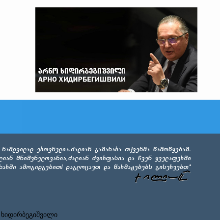
 ხიდირბეგიშვილი