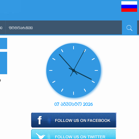
Ი
ᲤᲝᲢᲝᲐᲠᲥᲘᲕᲘ
თ
07 აგვისტო 2026