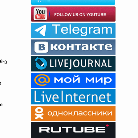
6-ე
ს
ი