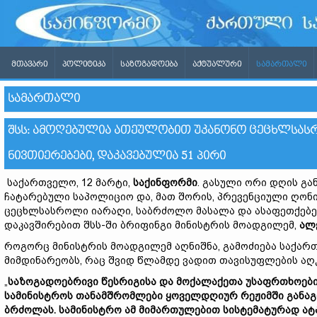
ᲛᲗᲐᲕᲐᲠᲘ
ᲞᲝᲚᲘᲢᲘᲙᲐ
ᲡᲐᲖᲝᲒᲐᲓᲝᲔᲑᲐ
ᲐᲥᲢᲣᲐᲚᲣᲠᲘ
ᲡᲐᲛᲐᲠᲗᲐᲚᲘ
ᲡᲐᲛᲐᲠᲗᲐᲚᲘ
ᲨᲡᲡ: ᲐᲛᲝᲦᲔᲑᲣᲚᲘᲐ ᲐᲗᲔᲣᲚᲝᲑᲘᲗ ᲣᲙᲐᲜᲝᲜᲝ ᲪᲔᲪᲮᲚᲡᲐᲡ
ᲜᲘᲕᲗᲘᲔᲠᲔᲑᲔᲑᲘ, ᲓᲐᲙᲐᲕᲔᲑᲣᲚᲘᲐ 51 ᲞᲘᲠᲘ
საქართველო, 12 მარტი,
საქინფორმი
. გასული ორი დღის გ
ჩატარებული საპოლიციო და, მათ შორის, პრევენციული ღონ
ცეცხლსასროლი იარაღი, საბრძოლო მასალა და ასაფეთქებელ
დაკავშირებით შსს-ში ბრიფინგი მინისტრის მოადგილემ,
ალ
როგორც მინისტრის მოადგილემ აღნიშნა, გამოძიება საქარ
მიმდინარეობს, რაც შვიდ წლამდე ვადით თავისუფლების აღ
„
საზოგადოებრივი წესრიგისა და მოქალაქეთა უსაფრთხოები
სამინისტროს თანამშრომლები ყოველდღიურ რეჟიმში განაგ
ბრძოლას. სამინისტრო ამ მიმართულებით სისტემატურად ატა