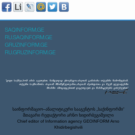
SAQINFORM.GE
RU.SAQINFORM.GE
GRUZINFORM.GE
RU.GRUZINFORM.GE
საინფორმაციო–ანალიტიკური სააგენტოს „საქინფორმი”
მთავარი რედაქტორი არნო ხიდირბეგიშვილი
Chief editor of Information agency GEOINFORM Arno
Khidirbegishvili