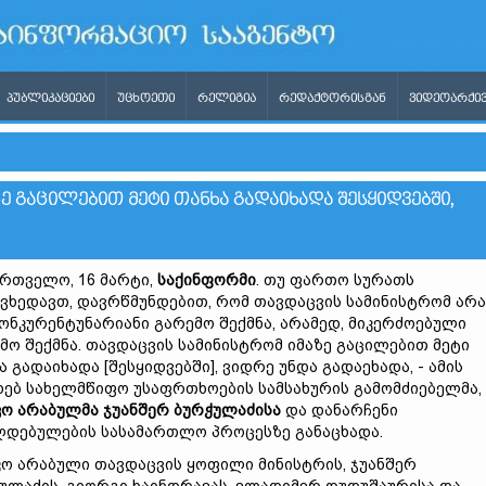
ᲞᲣᲑᲚᲘᲙᲐᲪᲘᲔᲑᲘ
ᲣᲪᲮᲝᲔᲗᲘ
ᲠᲔᲚᲘᲒᲘᲐ
ᲠᲔᲓᲐᲥᲢᲝᲠᲘᲡᲒᲐᲜ
ᲕᲘᲓᲔᲝᲐᲠᲥᲘᲕ
Ე ᲒᲐᲪᲘᲚᲔᲑᲘᲗ ᲛᲔᲢᲘ ᲗᲐᲜᲮᲐ ᲒᲐᲓᲐᲘᲮᲐᲓᲐ ᲨᲔᲡᲧᲘᲓᲕᲔᲑᲨᲘ,
რთველო, 16 მარტი,
საქინფორმი
. თუ ფართო სურათს
ვხედავთ, დავრწმუნდებით, რომ თავდაცვის სამინისტრომ არ
ონკურენტუნარიანი გარემო შექმნა, არამედ, მიკერძოებული
მო შექმნა. თავდაცვის სამინისტრომ იმაზე გაცილებით მეტი
ა გადაიხადა [შესყიდვებში], ვიდრე უნდა გადაეხადა, - ამის
ხებ სახელმწიფო უსაფრთხოების სამსახურის გამომძიებელმა,
ო არაბულმა ჯუანშერ ბურჭულაძისა
და დანარჩენი
დებულების სასამართლო პროცესზე განაცხადა.
ო არაბული თავდაცვის ყოფილი მინისტრის, ჯუანშერ