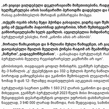
„
არ ვიყავი ვალდებული დეკლარაციაში მიმეთითებინა, რადგა
ხელშეკრულება არის საანგარიშო პერიოდში დადებული და 
რასაც გამომძიებლის მხრიდან განმარტება მოჰყვა.
„
თქვენს ოჯახს იმაზე მეტი ჰქონდა გასავალი, ვიდრე იყო შემო
ვინც ამ ქვეყანაში პატიოსნად ვცხოვრობთ, ხშირ შემთხვევაშ
განხორციელებაში ხელს გვიშლის. აუცილებელია მიმდინარ
ბურჭულაძემ უპასუხა, რომ „კანონი ამას არ ამბობს“.
„
მორალი წამიკითხეთ და 9-წლიანი მუხლი წამიყენეთ, არ გა
დაოჯახებული შვილის მეუღლის ქონება რატომ არ შეამოწმეთ
„მაწერთ“, გადაგემოწმებინათ
“, - განაცხადა ბურჭულაძემ, რ
ბურჭულაძის მეუღლე რეგისტრირებულ კავშირში არ იყო“.
ცნობისთვის, თავდაცვის ყოფილ მინისტრს, ჯუანშერ ბურჭულ
მე-3 ნაწილის „გ“ ქვეპუნქტით და 332-ე მუხლის მეორე ნაწ
ბოროტად გამოყენებასა და უკანონო შემოსავლის ლეგალიზაც
ზომად 9-დან 12- წლამდე თავისუფლების აღკვეთას ითვალის
ბურჭულაძეს საერთო ჯამში 1 593 212 ლარის უკანონო და დ
მიხედვით, ჯუანშერ ბურჭულაძემ 2023 წელს მისი მოადგილი
შესყიდვების დეპარტამენტის ყოფილი უფროსის დახმარებით,
ნაცვლად, 3 940 000 ლარად მიაწოდა, რის შედეგადაც, სამინი