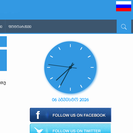
Ი
ᲤᲝᲢᲝᲐᲠᲥᲘᲕᲘ
ათუ
06 აგვისტო 2026