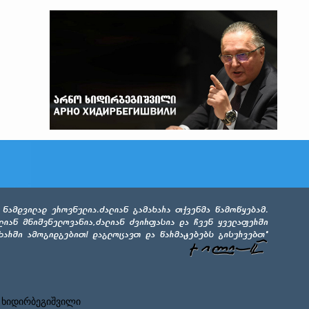
 ხიდირბეგიშვილი