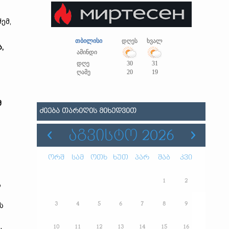
ძემ,
თბილისი
დღეს
ხვალ
,
ამინდი
დღე
30
31
ღამე
20
19
მ
ᲫᲘᲔᲑᲐ ᲗᲐᲠᲘᲦᲘᲡ ᲛᲘᲮᲔᲓᲕᲘᲗ
ᲐᲒᲕᲘᲡᲢᲝ 2026
ორშ
სამ
ოთხ
ხუთ
პარ
შაბ
კვი
1
2
ს
3
4
5
6
7
8
9
ს
10
11
12
13
14
15
16