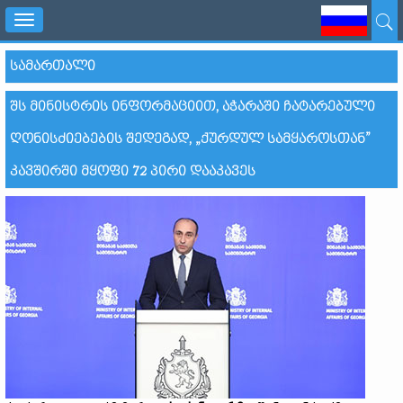
Toggle
navigation
ᲡᲐᲛᲐᲠᲗᲐᲚᲘ
ᲨᲡ ᲛᲘᲜᲘᲡᲢᲠᲘᲡ ᲘᲜᲤᲝᲠᲛᲐᲪᲘᲘᲗ, ᲐᲭᲐᲠᲐᲨᲘ ᲩᲐᲢᲐᲠᲔᲑᲣᲚᲘ
ᲦᲝᲜᲘᲡᲫᲘᲔᲑᲔᲑᲘᲡ ᲨᲔᲓᲔᲒᲐᲓ, „ᲥᲣᲠᲓᲣᲚ ᲡᲐᲛᲧᲐᲠᲝᲡᲗᲐᲜ”
ᲙᲐᲕᲨᲘᲠᲨᲘ ᲛᲧᲝᲤᲘ 72 ᲞᲘᲠᲘ ᲓᲐᲐᲙᲐᲕᲔᲡ