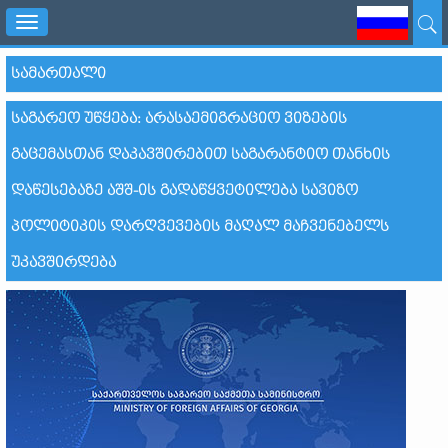
Toggle
navigation
ᲡᲐᲛᲐᲠᲗᲐᲚᲘ
ᲡᲐᲒᲐᲠᲔᲝ ᲣᲬᲧᲔᲑᲐ: ᲐᲠᲐᲡᲐᲔᲛᲘᲒᲠᲐᲪᲘᲝ ᲕᲘᲖᲔᲑᲘᲡ
ᲒᲐᲪᲔᲛᲐᲡᲗᲐᲜ ᲓᲐᲙᲐᲕᲨᲘᲠᲔᲑᲘᲗ ᲡᲐᲒᲐᲠᲐᲜᲢᲘᲝ ᲗᲐᲜᲮᲘᲡ
ᲓᲐᲬᲔᲡᲔᲑᲐᲖᲔ ᲐᲨᲨ-ᲘᲡ ᲒᲐᲓᲐᲬᲧᲕᲔᲢᲘᲚᲔᲑᲐ ᲡᲐᲕᲘᲖᲝ
ᲞᲝᲚᲘᲢᲘᲙᲘᲡ ᲓᲐᲠᲦᲕᲔᲕᲔᲑᲘᲡ ᲛᲐᲦᲐᲚ ᲛᲐᲩᲕᲔᲜᲔᲑᲔᲚᲡ
ᲣᲙᲐᲕᲨᲘᲠᲓᲔᲑᲐ