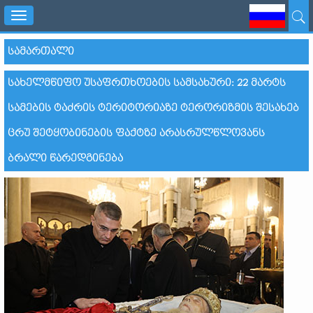
Toggle
navigation
ᲡᲐᲛᲐᲠᲗᲐᲚᲘ
ᲡᲐᲮᲔᲚᲛᲬᲘᲤᲝ ᲣᲡᲐᲤᲠᲗᲮᲝᲔᲑᲘᲡ ᲡᲐᲛᲡᲐᲮᲣᲠᲘ: 22 ᲛᲐᲠᲢᲡ
ᲡᲐᲛᲔᲑᲘᲡ ᲢᲐᲫᲠᲘᲡ ᲢᲔᲠᲘᲢᲝᲠᲘᲐᲖᲔ ᲢᲔᲠᲝᲠᲘᲖᲛᲘᲡ ᲨᲔᲡᲐᲮᲔᲑ
ᲪᲠᲣ ᲨᲔᲢᲧᲝᲑᲘᲜᲔᲑᲘᲡ ᲤᲐᲥᲢᲖᲔ ᲐᲠᲐᲡᲠᲣᲚᲬᲚᲝᲕᲐᲜᲡ
ᲑᲠᲐᲚᲘ ᲬᲐᲠᲔᲓᲒᲘᲜᲔᲑᲐ