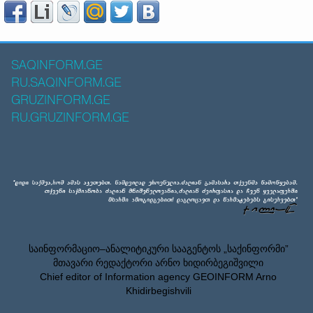
SAQINFORM.GE
RU.SAQINFORM.GE
GRUZINFORM.GE
RU.GRUZINFORM.GE
საინფორმაციო–ანალიტიკური სააგენტოს „საქინფორმი”
მთავარი რედაქტორი არნო ხიდირბეგიშვილი
Chief editor of Information agency GEOINFORM Arno
Khidirbegishvili