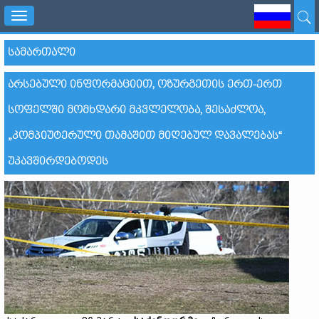
Toggle
navigation
ᲡᲐᲛᲐᲠᲗᲐᲚᲘ
ᲐᲠᲡᲔᲑᲣᲚᲘ ᲘᲜᲤᲝᲠᲛᲐᲪᲘᲘᲗ, ᲝᲖᲣᲠᲒᲔᲗᲘᲡ ᲔᲠᲗ-ᲔᲠᲗ
ᲡᲝᲤᲔᲚᲨᲘ ᲛᲝᲛᲮᲓᲐᲠᲘ ᲛᲙᲕᲚᲔᲚᲝᲑᲐ, ᲨᲔᲡᲐᲫᲚᲝᲐ,
„ᲙᲝᲛᲞᲘᲣᲢᲔᲠᲣᲚᲘ ᲗᲐᲛᲐᲨᲘᲗ ᲛᲘᲦᲔᲑᲣᲚ ᲓᲐᲕᲐᲚᲔᲑᲐᲡ“
ᲣᲙᲐᲕᲨᲘᲠᲓᲔᲑᲝᲓᲔᲡ