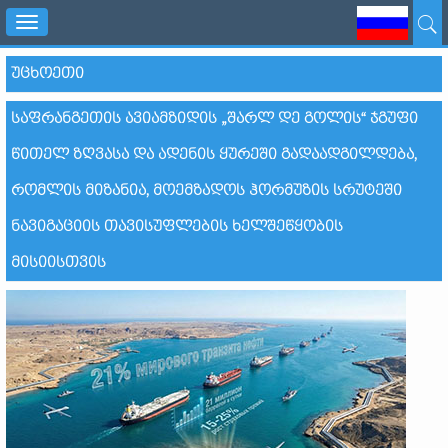
Toggle
navigation
ᲣᲪᲮᲝᲔᲗᲘ
ᲡᲐᲤᲠᲐᲜᲒᲔᲗᲘᲡ ᲐᲕᲘᲐᲛᲖᲘᲓᲘᲡ „ᲨᲐᲠᲚ ᲓᲔ ᲒᲝᲚᲘᲡ“ ᲯᲒᲣᲤᲘ
ᲬᲘᲗᲔᲚ ᲖᲦᲕᲐᲡᲐ ᲓᲐ ᲐᲓᲔᲜᲘᲡ ᲧᲣᲠᲔᲨᲘ ᲒᲐᲓᲐᲐᲓᲒᲘᲚᲓᲔᲑᲐ,
ᲠᲝᲛᲚᲘᲡ ᲛᲘᲖᲐᲜᲘᲐ, ᲛᲝᲔᲛᲖᲐᲓᲝᲡ ᲰᲝᲠᲛᲣᲖᲘᲡ ᲡᲠᲣᲢᲔᲨᲘ
ᲜᲐᲕᲘᲒᲐᲪᲘᲘᲡ ᲗᲐᲕᲘᲡᲣᲤᲚᲔᲑᲘᲡ ᲮᲔᲚᲨᲔᲬᲧᲝᲑᲘᲡ
ᲛᲘᲡᲘᲘᲡᲗᲕᲘᲡ